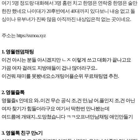
여기 5명 정도랑 대화해서 3명 홈런 치고 한명은 연락중 한명은 술만
한잔 했네요 나이대가 20후반에서 40대까지 있다보니 내숭 없고 돌
싱이나 유부녀가 진짜 많음 아직까진 내상입은적 없는 곳이네요.
주소는 https://sxmoa.xyz
1. 영월랜덤채팅
이건 아시는 분들 아시겠지만 ㄴㅈ 이렇게 쓰고 대화가 끝나고요
가끔 여자 걸려도 지방애들이 겁나 많더라구요..
이건뭐 재미를 못봤네요소개팅어플순위 무료채팅앱 추천.
2. 영월즐톡
영월즐x 인데요 와..이건 무슨 공식 조,건 만,남 어,플인지 조,건 아닌
여자 찾기가 힘들더라구요 여기서 딱한번 만나봤는데
여드름에 개돼지..도망쳤습니다 ㅋㅋ오프녀만남채팅 애인만들기
3. 영월톡 친구 만x기