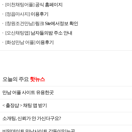
[이천채팅어플]
공식 홈페이지
[정읍마사지]
이용후기
[창원조건만남]
링크 Site에서정보 확인
[오산채팅앱]
남자들의밤 주소 안내
[화성만남 어플]
이용후기
오늘의 주요
핫뉴스
만남 어플 사이트 유용한곳
< 출장샵 > 채팅 앱 받기
소개팅, 신뢰가 안 가신다구요?
비밀데이트 만남사이트 감동이있는곳