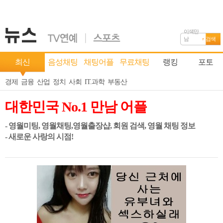
이색만
남
검색
최신
음성채팅
채팅어플
무료채팅
랭킹
포토
경제
금융
산업
정치
사회
IT.과학
부동산
대한민국 No.1 만남 어플
- 영월미팅, 영월채팅,영월출장샵, 회원 검색, 영월 채팅 정보
- 새로운 사랑의 시점!