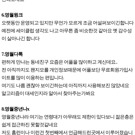
6.영월윙크
오랫동안 운영되고 있지만 무언가 모르게 조금 어설퍼보이긴합니다
예전에 세이클럽 생각도 나고 아무튼 좀 비슷한것 같아요 옛 감수성
이 살아나긴 합니다
7.영월다톡
편하게 만나는 동네친구 요즘은 어플을 많이하고 계신데요..
전 아직까지도 왠지모를 개인정보때문에 어플보단 무료회원가입사
이트를 많이 이용하는 편입니다.
여기도 나름 괜찮아 보이긴하는데 아직까지 사용해보진 않았네요
알고리즘이 대세인지라 알아서 찾아주는가봐요
8.영월중년나x
영월중년나라 여기는 연령대가 아무래도 제한이 있다보니 젊은층은
쉽게 접근하진 못할것같네요
저도 홈런이나 이런건 첫번째에서 언급해드린곳에서 이루어졌습니