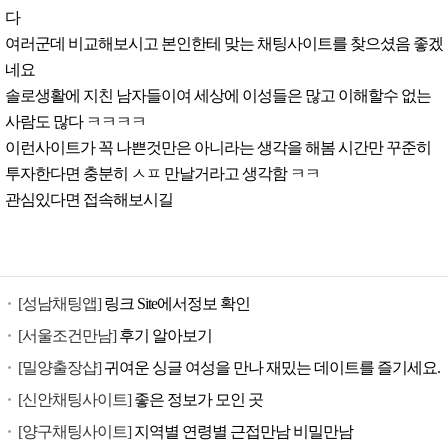
다
여러군데 비교해보시고 본인한테 맞는 채팅사이트를 찾으셨음 좋겠
네요
솔로생활에 지친 남자들이여 세상에 이성들은 많고 이해할수 없는
사람도 많다 ㅋㅋㅋㅋ
이런사이트가 꼭 나쁜것만은 아니라는 생각을 해봄 시간만 꾸준히
투자한다면 충분히 ㅅㅍ 만날거라고 생각함 ㅋㅋ
관심있다면 접속해보시길
[성남채팅앱]
링크 Site에서정보 확인
[서울조건만남]
후기 알아보기
[밀양출장샵]
귀여운 싱글 여성을 만나 재밌는 데이트를 즐기세요.
[신안채팅사이트]
좋은 정보가 모인 곳
[양구채팅사이트]
지역별 연령별 근접만남 비밀만남