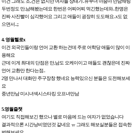
이건 그래도 조,건은 없지만 여자들 상태가..유부녀 아줌마 만남채팅
두번정도 만,남해봤는데요 한번은 어찌어찌 먹긴했는데와..한명은
진짜 사진빨이 심각했어요 그리고 애들이 굉장히 도도해요..x도 없
으면서..;;
4. 영월헬로x
이건 외국인들이랑 언어 교환 하는건데 주로 어학당 애들이 많이 이
용해요
근데 이게 최대의 단점은 만,남도 오케이이고 애들도 괜찮은데 진짜
언어 교환만 한다는점..
2명 만나서 대화만 주구장창 했네요 능력있으신 분들은 도전해보세
요
중년만남 미시녀섹시스타킹 오프녀만남
5.영월즐챗
여기도 직접해보긴 했으나 별로 마음에 드는 여자가 없었습니다
결과적으론 시간낭비였던것 같네요 ㅠ 그래도 해보실분들은 접속한
번해보세요