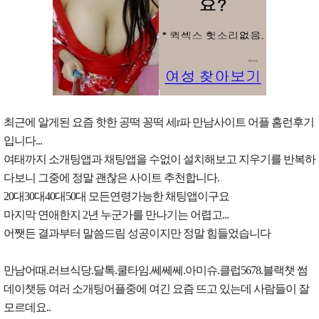
최근에 알게된 요즘 핫한 공떡 꽁떡 세r파 만남사이트 어플 홈런후기
입니다...
여태까지 소개팅앱과 채팅앱을 수없이 설치해보고 지우기를 반복하
다보니 그중에 정말 괜찮은 사이트 추천합니다.
20대30대40대50대 모든연령가능한 채팅앱이구요
마지막 연애한지 2년 누군가를 만나기는 어렵고...
어쨋든 결과부터 말씀드림 성공이지만 정말 힘들었습니다
만남어때.러브식당.달톡.쿨타임.쎄쎄쎄.아미슈.클럽5678.블랙챗 썸
데이챗등 여러 소개팅어플중에 여긴 요즘 뜨고 있는데 사람들이 잘
모르데요..