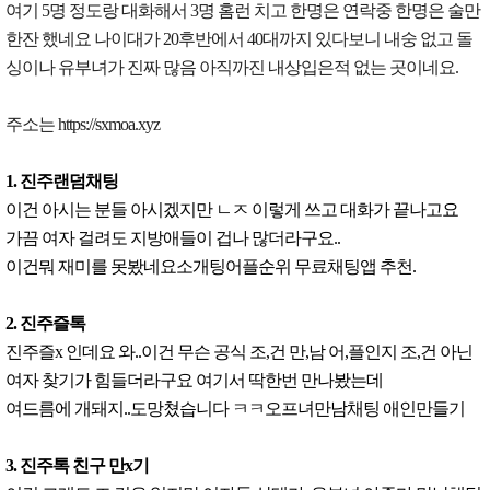
여기 5명 정도랑 대화해서 3명 홈런 치고 한명은 연락중 한명은 술만
한잔 했네요 나이대가 20후반에서 40대까지 있다보니 내숭 없고 돌
싱이나 유부녀가 진짜 많음 아직까진 내상입은적 없는 곳이네요.
주소는 https://sxmoa.xyz
1. 진주랜덤채팅
이건 아시는 분들 아시겠지만 ㄴㅈ 이렇게 쓰고 대화가 끝나고요
가끔 여자 걸려도 지방애들이 겁나 많더라구요..
이건뭐 재미를 못봤네요소개팅어플순위 무료채팅앱 추천.
2. 진주즐톡
진주즐x 인데요 와..이건 무슨 공식 조,건 만,남 어,플인지 조,건 아닌
여자 찾기가 힘들더라구요 여기서 딱한번 만나봤는데
여드름에 개돼지..도망쳤습니다 ㅋㅋ오프녀만남채팅 애인만들기
3. 진주톡 친구 만x기