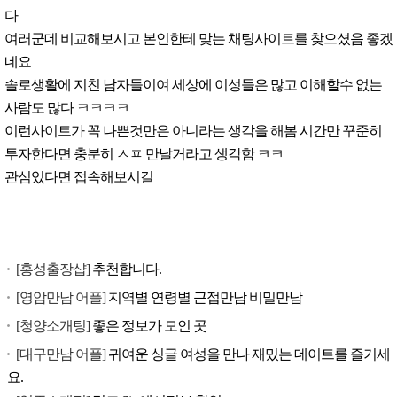
다
여러군데 비교해보시고 본인한테 맞는 채팅사이트를 찾으셨음 좋겠
네요
솔로생활에 지친 남자들이여 세상에 이성들은 많고 이해할수 없는
사람도 많다 ㅋㅋㅋㅋ
이런사이트가 꼭 나쁜것만은 아니라는 생각을 해봄 시간만 꾸준히
투자한다면 충분히 ㅅㅍ 만날거라고 생각함 ㅋㅋ
관심있다면 접속해보시길
[홍성출장샵]
추천합니다.
[영암만남 어플]
지역별 연령별 근접만남 비밀만남
[청양소개팅]
좋은 정보가 모인 곳
[대구만남 어플]
귀여운 싱글 여성을 만나 재밌는 데이트를 즐기세
요.