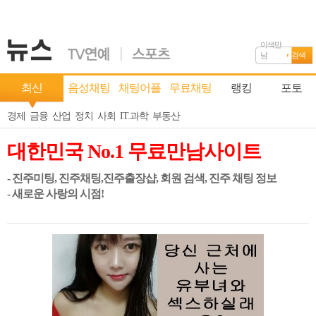
이색만
남
검색
최신
음성채팅
채팅어플
무료채팅
랭킹
포토
경제
금융
산업
정치
사회
IT.과학
부동산
대한민국 No.1 무료만남사이트
- 진주미팅, 진주채팅,진주출장샵, 회원 검색, 진주 채팅 정보
- 새로운 사랑의 시점!