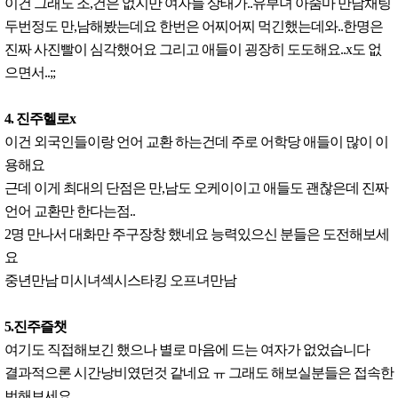
이건 그래도 조,건은 없지만 여자들 상태가..유부녀 아줌마 만남채팅
두번정도 만,남해봤는데요 한번은 어찌어찌 먹긴했는데와..한명은
진짜 사진빨이 심각했어요 그리고 애들이 굉장히 도도해요..x도 없
으면서..;;
4. 진주헬로x
이건 외국인들이랑 언어 교환 하는건데 주로 어학당 애들이 많이 이
용해요
근데 이게 최대의 단점은 만,남도 오케이이고 애들도 괜찮은데 진짜
언어 교환만 한다는점..
2명 만나서 대화만 주구장창 했네요 능력있으신 분들은 도전해보세
요
중년만남 미시녀섹시스타킹 오프녀만남
5.진주즐챗
여기도 직접해보긴 했으나 별로 마음에 드는 여자가 없었습니다
결과적으론 시간낭비였던것 같네요 ㅠ 그래도 해보실분들은 접속한
번해보세요