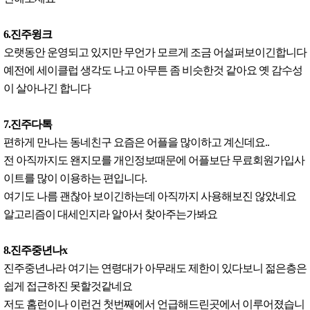
6.진주윙크
오랫동안 운영되고 있지만 무언가 모르게 조금 어설퍼보이긴합니다
예전에 세이클럽 생각도 나고 아무튼 좀 비슷한것 같아요 옛 감수성
이 살아나긴 합니다
7.진주다톡
편하게 만나는 동네친구 요즘은 어플을 많이하고 계신데요..
전 아직까지도 왠지모를 개인정보때문에 어플보단 무료회원가입사
이트를 많이 이용하는 편입니다.
여기도 나름 괜찮아 보이긴하는데 아직까지 사용해보진 않았네요
알고리즘이 대세인지라 알아서 찾아주는가봐요
8.진주중년나x
진주중년나라 여기는 연령대가 아무래도 제한이 있다보니 젊은층은
쉽게 접근하진 못할것같네요
저도 홈런이나 이런건 첫번째에서 언급해드린곳에서 이루어졌습니