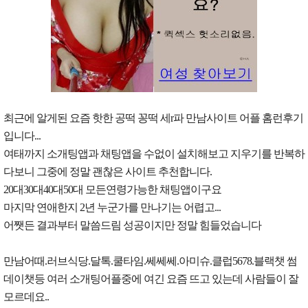
최근에 알게된 요즘 핫한 공떡 꽁떡 세r파 만남사이트 어플 홈런후기
입니다...
여태까지 소개팅앱과 채팅앱을 수없이 설치해보고 지우기를 반복하
다보니 그중에 정말 괜찮은 사이트 추천합니다.
20대30대40대50대 모든연령가능한 채팅앱이구요
마지막 연애한지 2년 누군가를 만나기는 어렵고...
어쨋든 결과부터 말씀드림 성공이지만 정말 힘들었습니다
만남어때.러브식당.달톡.쿨타임.쎄쎄쎄.아미슈.클럽5678.블랙챗 썸
데이챗등 여러 소개팅어플중에 여긴 요즘 뜨고 있는데 사람들이 잘
모르데요..