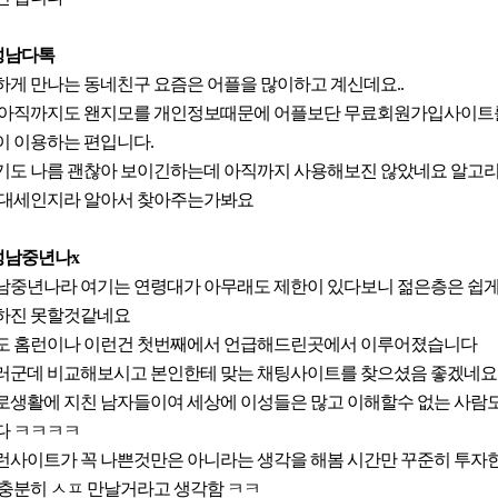
.성남다톡
하게 만나는 동네친구 요즘은 어플을 많이하고 계신데요..
 아직까지도 왠지모를 개인정보때문에 어플보단 무료회원가입사이트
이 이용하는 편입니다.
기도 나름 괜찮아 보이긴하는데 아직까지 사용해보진 않았네요 알고
 대세인지라 알아서 찾아주는가봐요
.성남중년나x
남중년나라 여기는 연령대가 아무래도 제한이 있다보니 젊은층은 쉽게
하진 못할것같네요
도 홈런이나 이런건 첫번째에서 언급해드린곳에서 이루어졌습니다
러군데 비교해보시고 본인한테 맞는 채팅사이트를 찾으셨음 좋겠네요
로생활에 지친 남자들이여 세상에 이성들은 많고 이해할수 없는 사람
다 ㅋㅋㅋㅋ
런사이트가 꼭 나쁜것만은 아니라는 생각을 해봄 시간만 꾸준히 투자
 충분히 ㅅㅍ 만날거라고 생각함 ㅋㅋ