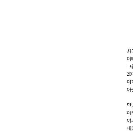
최
여
그
2
마
어
만
여
여
네