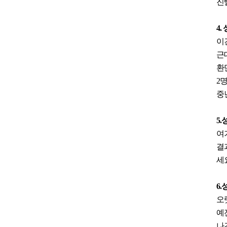
진
4.
이
근
환
2
중
5
여
결
세
6
오
예
나