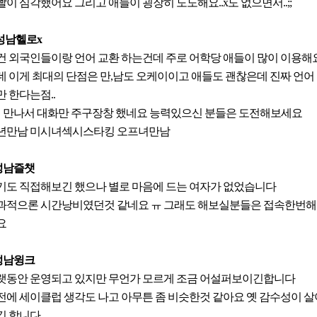
빨이 심각했어요 그리고 애들이 굉장히 도도해요..x도 없으면서..;;
 성남헬로x
건 외국인들이랑 언어 교환 하는건데 주로 어학당 애들이 많이 이용해
데 이게 최대의 단점은 만,남도 오케이이고 애들도 괜찮은데 진짜 언어
만 한다는점..
명 만나서 대화만 주구장창 했네요 능력있으신 분들은 도전해보세요
년만남 미시녀섹시스타킹 오프녀만남
.성남즐챗
기도 직접해보긴 했으나 별로 마음에 드는 여자가 없었습니다
과적으론 시간낭비였던것 같네요 ㅠ 그래도 해보실분들은 접속한번
요
.성남윙크
랫동안 운영되고 있지만 무언가 모르게 조금 어설퍼보이긴합니다
전에 세이클럽 생각도 나고 아무튼 좀 비슷한것 같아요 옛 감수성이 살
긴 합니다