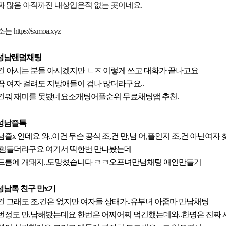
짜 많음 아직까진 내상입은적 없는 곳이네요.
 https://sxmoa.xyz
. 성남랜덤채팅
건 아시는 분들 아시겠지만 ㄴㅈ 이렇게 쓰고 대화가 끝나고요
끔 여자 걸려도 지방애들이 겁나 많더라구요..
건뭐 재미를 못봤네요소개팅어플순위 무료채팅앱 추천.
 성남즐톡
남즐x 인데요 와..이건 무슨 공식 조,건 만,남 어,플인지 조,건 아닌여자 
 힘들더라구요 여기서 딱한번 만나봤는데
드름에 개돼지..도망쳤습니다 ㅋㅋ오프녀만남채팅 애인만들기
 성남톡 친구 만x기
건 그래도 조,건은 없지만 여자들 상태가..유부녀 아줌마 만남채팅
번정도 만,남해봤는데요 한번은 어찌어찌 먹긴했는데와..한명은 진짜 