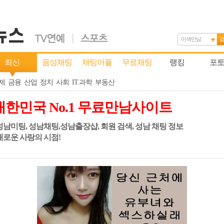
이색만남
최신
음성채팅
채팅어플
무료채팅
랭킹
포
제
금융
산업
정치
사회
IT.과학
부동산
대한민국 No.1 무료만남사이트
 성남미팅, 성남채팅,성남출장샵, 회원 검색, 성남 채팅 정보
 새로운 사랑의 시점!