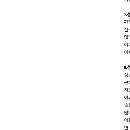
7
편
전
많
여
이
8
성
근
저
여
솔
많
이
면