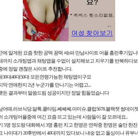
근에 알게된 요즘 핫한 공떡 꽁떡 세r파 만남사이트 어플 홈런후기입니다.
태까지 소개팅앱과 채팅앱을 수없이 설치해보고 지우기를 반복하다
중에 정말 괜찮은 사이트 추천합니다.
0대30대40대50대 모든연령가능한 채팅앱이구요
지막 연애한지 2년 누군가를 만나기는 어렵고...
쨋든 결과부터 말씀드림 성공이지만 정말 힘들었습니다
남어때.러브식당.달톡.쿨타임.쎄쎄쎄.아미슈.클럽5678.블랙챗 썸데이
러 소개팅어플중에 여긴 요즘 뜨고 있는데 사람들이 잘 모르데요..
기 5명 정도랑 대화해서 3명 홈런 치고 한명은 연락중 한명은 술만 한잔
요 나이대가 20후반에서 40대까지 있다보니 내숭 없고 돌싱이나 유부