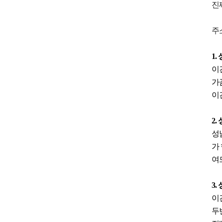
진
주소는
1
이
가
이
2.
성
가
여
3.
이
두