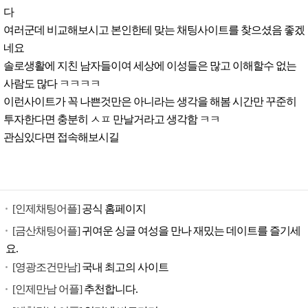
다
여러군데 비교해보시고 본인한테 맞는 채팅사이트를 찾으셨음 좋겠
네요
솔로생활에 지친 남자들이여 세상에 이성들은 많고 이해할수 없는
사람도 많다 ㅋㅋㅋㅋ
이런사이트가 꼭 나쁜것만은 아니라는 생각을 해봄 시간만 꾸준히
투자한다면 충분히 ㅅㅍ 만날거라고 생각함 ㅋㅋ
관심있다면 접속해보시길
[인제채팅어플]
공식 홈페이지
[금산채팅어플]
귀여운 싱글 여성을 만나 재밌는 데이트를 즐기세
요.
[영광조건만남]
국내 최고의 사이트
[인제만남 어플]
추천합니다.