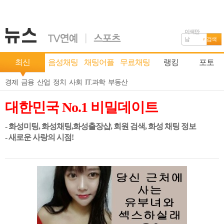
이색만
남
검색
최신
음성채팅
채팅어플
무료채팅
랭킹
포토
경제
금융
산업
정치
사회
IT.과학
부동산
대한민국 No.1 비밀데이트
- 화성미팅, 화성채팅,화성출장샵, 회원 검색, 화성 채팅 정보
- 새로운 사랑의 시점!