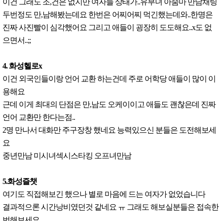
이건 그래도 조,건은 없지만 여자들 상태가..유부녀 아줌마 만남채팅
두번정도 만,남해봤는데요 한번은 어찌어찌 먹긴했는데와..한명은
진짜 사진빨이 심각했어요 그리고 애들이 굉장히 도도해요..x도 없
으면서..;;
4. 화성헬로x
이건 외국인들이랑 언어 교환 하는건데 주로 어학당 애들이 많이 이
용해요
근데 이게 최대의 단점은 만,남도 오케이이고 애들도 괜찮은데 진짜
언어 교환만 한다는점..
2명 만나서 대화만 주구장창 했네요 능력있으신 분들은 도전해보세
요
중년만남 미시녀섹시스타킹 오프녀만남
5.화성즐챗
여기도 직접해보긴 했으나 별로 마음에 드는 여자가 없었습니다
결과적으론 시간낭비였던것 같네요 ㅠ 그래도 해보실분들은 접속한
번해보세요