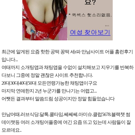
최근에 알게된 요즘 핫한 공떡 꽁떡 세r파 만남사이트 어플 홈런후기
입니다...
여태까지 소개팅앱과 채팅앱을 수없이 설치해보고 지우기를 반복하
다보니 그중에 정말 괜찮은 사이트 추천합니다.
20대30대40대50대 모든연령가능한 채팅앱이구요
마지막 연애한지 2년 누군가를 만나기는 어렵고...
어쨋든 결과부터 말씀드림 성공이지만 정말 힘들었습니다
만남어때.러브식당.달톡.쿨타임.쎄쎄쎄.아미슈.클럽5678.블랙챗 썸
데이챗등 여러 소개팅어플중에 여긴 요즘 뜨고 있는데 사람들이 잘
모르데요..