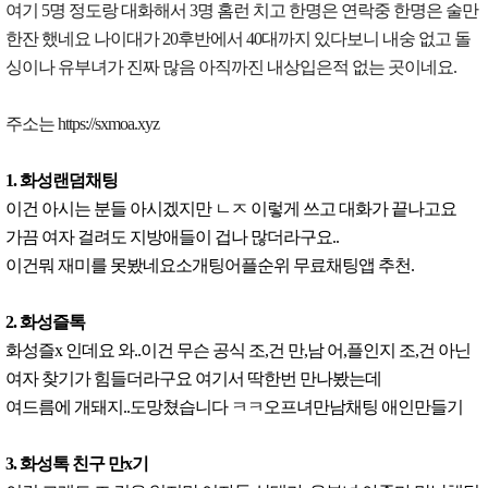
여기 5명 정도랑 대화해서 3명 홈런 치고 한명은 연락중 한명은 술만
한잔 했네요 나이대가 20후반에서 40대까지 있다보니 내숭 없고 돌
싱이나 유부녀가 진짜 많음 아직까진 내상입은적 없는 곳이네요.
주소는 https://sxmoa.xyz
1. 화성랜덤채팅
이건 아시는 분들 아시겠지만 ㄴㅈ 이렇게 쓰고 대화가 끝나고요
가끔 여자 걸려도 지방애들이 겁나 많더라구요..
이건뭐 재미를 못봤네요소개팅어플순위 무료채팅앱 추천.
2. 화성즐톡
화성즐x 인데요 와..이건 무슨 공식 조,건 만,남 어,플인지 조,건 아닌
여자 찾기가 힘들더라구요 여기서 딱한번 만나봤는데
여드름에 개돼지..도망쳤습니다 ㅋㅋ오프녀만남채팅 애인만들기
3. 화성톡 친구 만x기