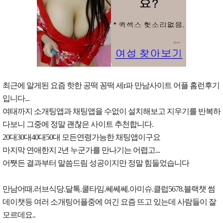
최근에 알게된 요즘 핫한 공떡 꽁떡 세r파 만남사이트 어플 홈런후기
입니다...
여태까지 소개팅앱과 채팅앱을 수없이 설치해보고 지우기를 반복하
다보니 그중에 정말 괜찮은 사이트 추천합니다.
20대30대40대50대 모든연령가능한 채팅앱이구요
마지막 연애한지 2년 누군가를 만나기는 어렵고...
어쨋든 결과부터 말씀드림 성공이지만 정말 힘들었습니다
만남어때.러브식당.달톡.쿨타임.쎄쎄쎄.아미슈.클럽5678.블랙챗 썸
데이챗등 여러 소개팅어플중에 여긴 요즘 뜨고 있는데 사람들이 잘
모르데요..