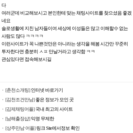
다
여러군데 비교해보시고 본인한테 맞는 채팅사이트를 찾으셨음 좋겠
네요
솔로생활에 지친 남자들이여 세상에 이성들은 많고 이해할수 없는
사람도 많다 ㅋㅋㅋㅋ
이런사이트가 꼭 나쁜것만은 아니라는 생각을 해봄 시간만 꾸준히
투자한다면 충분히 ㅅㅍ 만날거라고 생각함 ㅋㅋ
관심있다면 접속해보시길
[춘천소개팅]
인터넷 바로가기
[김천조건만남]
좋은 정보가 모인 곳
[김제채팅어플]
국내 최고의 사이트
[남해출장샵]
익명 무제한
[상주만남 어플]
링크 Site에서정보 확인