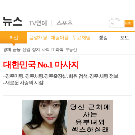
이색만
남
검색
최신
음성채팅
채팅어플
무료채팅
랭킹
포토
경제
금융
산업
정치
사회
IT.과학
부동산
대한민국 No.1 마사지
- 경주미팅, 경주채팅,경주출장샵, 회원 검색, 경주 채팅 정보
- 새로운 사랑의 시점!