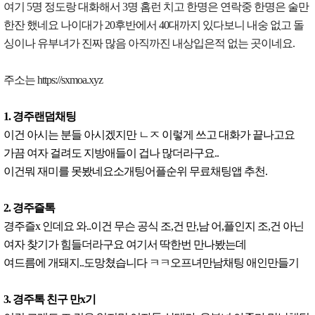
여기 5명 정도랑 대화해서 3명 홈런 치고 한명은 연락중 한명은 술만
한잔 했네요 나이대가 20후반에서 40대까지 있다보니 내숭 없고 돌
싱이나 유부녀가 진짜 많음 아직까진 내상입은적 없는 곳이네요.
주소는 https://sxmoa.xyz
1. 경주랜덤채팅
이건 아시는 분들 아시겠지만 ㄴㅈ 이렇게 쓰고 대화가 끝나고요
가끔 여자 걸려도 지방애들이 겁나 많더라구요..
이건뭐 재미를 못봤네요소개팅어플순위 무료채팅앱 추천.
2. 경주즐톡
경주즐x 인데요 와..이건 무슨 공식 조,건 만,남 어,플인지 조,건 아닌
여자 찾기가 힘들더라구요 여기서 딱한번 만나봤는데
여드름에 개돼지..도망쳤습니다 ㅋㅋ오프녀만남채팅 애인만들기
3. 경주톡 친구 만x기