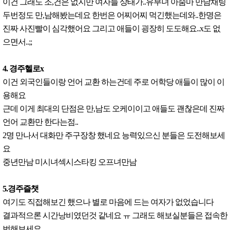
이건 그래도 조,건은 없지만 여자들 상태가..유부녀 아줌마 만남채팅
두번정도 만,남해봤는데요 한번은 어찌어찌 먹긴했는데와..한명은
진짜 사진빨이 심각했어요 그리고 애들이 굉장히 도도해요..x도 없
으면서..;;
4. 경주헬로x
이건 외국인들이랑 언어 교환 하는건데 주로 어학당 애들이 많이 이
용해요
근데 이게 최대의 단점은 만,남도 오케이이고 애들도 괜찮은데 진짜
언어 교환만 한다는점..
2명 만나서 대화만 주구장창 했네요 능력있으신 분들은 도전해보세
요
중년만남 미시녀섹시스타킹 오프녀만남
5.경주즐챗
여기도 직접해보긴 했으나 별로 마음에 드는 여자가 없었습니다
결과적으론 시간낭비였던것 같네요 ㅠ 그래도 해보실분들은 접속한
번해보세요