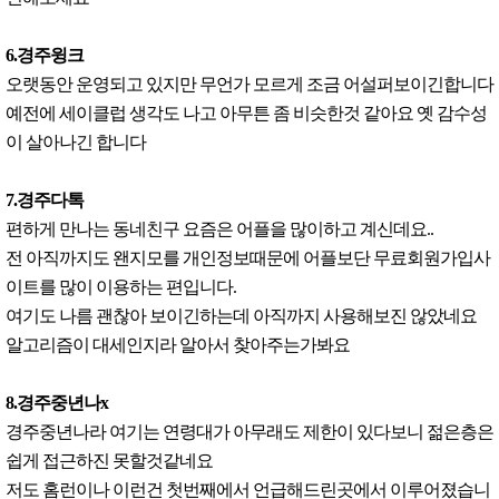
6.경주윙크
오랫동안 운영되고 있지만 무언가 모르게 조금 어설퍼보이긴합니다
예전에 세이클럽 생각도 나고 아무튼 좀 비슷한것 같아요 옛 감수성
이 살아나긴 합니다
7.경주다톡
편하게 만나는 동네친구 요즘은 어플을 많이하고 계신데요..
전 아직까지도 왠지모를 개인정보때문에 어플보단 무료회원가입사
이트를 많이 이용하는 편입니다.
여기도 나름 괜찮아 보이긴하는데 아직까지 사용해보진 않았네요
알고리즘이 대세인지라 알아서 찾아주는가봐요
8.경주중년나x
경주중년나라 여기는 연령대가 아무래도 제한이 있다보니 젊은층은
쉽게 접근하진 못할것같네요
저도 홈런이나 이런건 첫번째에서 언급해드린곳에서 이루어졌습니