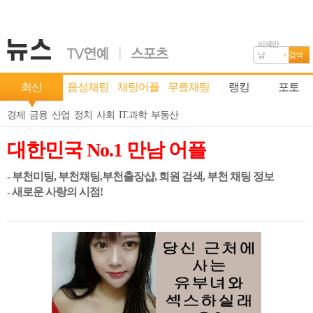
이색만
남
검색
최신
음성채팅
채팅어플
무료채팅
랭킹
포토
경제
금융
산업
정치
사회
IT.과학
부동산
대한민국 No.1 만남 어플
- 부천미팅, 부천채팅,부천출장샵, 회원 검색, 부천 채팅 정보
- 새로운 사랑의 시점!