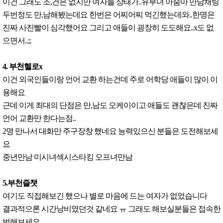
이건 그래도 조,건은 없지만 여자들 상태가..유부녀 아줌마 만남채팅
두번정도 만,남해봤는데요 한번은 어찌어찌 먹긴했는데와..한명은
진짜 사진빨이 심각했어요 그리고 애들이 굉장히 도도해요..x도 없
으면서..;;
4. 부천헬로x
이건 외국인들이랑 언어 교환 하는건데 주로 어학당 애들이 많이 이
용해요
근데 이게 최대의 단점은 만,남도 오케이이고 애들도 괜찮은데 진짜
언어 교환만 한다는점..
2명 만나서 대화만 주구장창 했네요 능력있으신 분들은 도전해보세
요
중년만남 미시녀섹시스타킹 오프녀만남
5.부천즐챗
여기도 직접해보긴 했으나 별로 마음에 드는 여자가 없었습니다
결과적으론 시간낭비였던것 같네요 ㅠ 그래도 해보실분들은 접속한
번해보세요