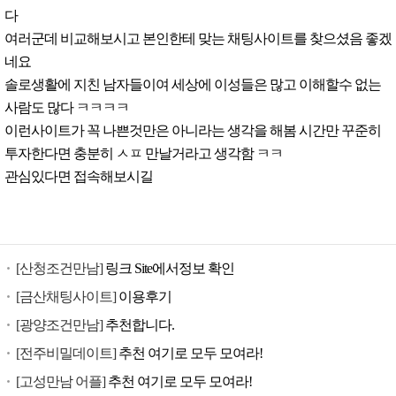
다
여러군데 비교해보시고 본인한테 맞는 채팅사이트를 찾으셨음 좋겠
네요
솔로생활에 지친 남자들이여 세상에 이성들은 많고 이해할수 없는
사람도 많다 ㅋㅋㅋㅋ
이런사이트가 꼭 나쁜것만은 아니라는 생각을 해봄 시간만 꾸준히
투자한다면 충분히 ㅅㅍ 만날거라고 생각함 ㅋㅋ
관심있다면 접속해보시길
[산청조건만남]
링크 Site에서정보 확인
[금산채팅사이트]
이용후기
[광양조건만남]
추천합니다.
[전주비밀데이트]
추천 여기로 모두 모여라!
[고성만남 어플]
추천 여기로 모두 모여라!