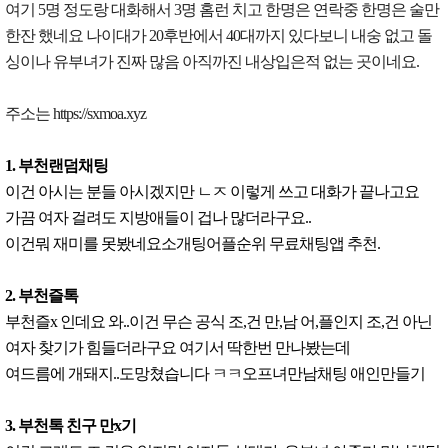
여기 5명 정도랑 대화해서 3명 홈런 치고 한명은 연락중 한명은 술만
한잔 했네요 나이대가 20후반에서 40대까지 있다보니 내숭 없고 돌
싱이나 유부녀가 진짜 많음 아직까진 내상입은적 없는 곳이네요.
주소는 https://sxmoa.xyz
1. 부천랜덤채팅
이건 아시는 분들 아시겠지만 ㄴㅈ 이렇게 쓰고 대화가 끝나고요
가끔 여자 걸려도 지방애들이 겁나 많더라구요..
이건뭐 재미를 못봤네요소개팅어플순위 무료채팅앱 추천.
2. 부천즐톡
부천즐x 인데요 와..이건 무슨 공식 조,건 만,남 어,플인지 조,건 아닌
여자 찾기가 힘들더라구요 여기서 딱한번 만나봤는데
여드름에 개돼지..도망쳤습니다 ㅋㅋ오프녀만남채팅 애인만들기
3. 부천톡 친구 만x기