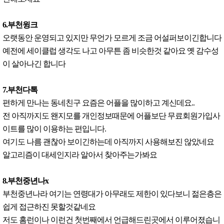
6.부천윙크
오랫동안 운영되고 있지만 무언가 모르게 조금 어설퍼보이긴합니다
예전에 세이클럽 생각도 나고 아무튼 좀 비슷한것 같아요 옛 감수성
이 살아나긴 합니다
7.부천다톡
편하게 만나는 동네친구 요즘은 어플을 많이하고 계신데요..
전 아직까지도 왠지모를 개인정보때문에 어플보단 무료회원가입사
이트를 많이 이용하는 편입니다.
여기도 나름 괜찮아 보이긴하는데 아직까지 사용해보진 않았네요
알고리즘이 대세인지라 알아서 찾아주는가봐요
8.부천중년나x
부천중년나라 여기는 연령대가 아무래도 제한이 있다보니 젊은층은
쉽게 접근하진 못할것같네요
저도 홈런이나 이런건 첫번째에서 언급해드린곳에서 이루어졌습니