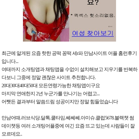
최근에 알게된 요즘 핫한 공떡 꽁떡 세r파 만남사이트 어플 홈런후기
입니다...
여태까지 소개팅앱과 채팅앱을 수없이 설치해보고 지우기를 반복하
다보니 그중에 정말 괜찮은 사이트 추천합니다.
20대30대40대50대 모든연령가능한 채팅앱이구요
마지막 연애한지 2년 누군가를 만나기는 어렵고...
어쨋든 결과부터 말씀드림 성공이지만 정말 힘들었습니다
만남어때.러브식당.달톡.쿨타임.쎄쎄쎄.아미슈.클럽5678.블랙챗 썸
데이챗등 여러 소개팅어플중에 여긴 요즘 뜨고 있는데 사람들이 잘
모르데요..