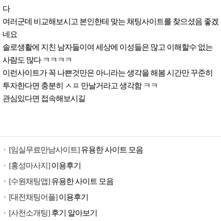
다
여러군데 비교해보시고 본인한테 맞는 채팅사이트를 찾으셨음 좋겠
네요
솔로생활에 지친 남자들이여 세상에 이성들은 많고 이해할수 없는
사람도 많다 ㅋㅋㅋㅋ
이런사이트가 꼭 나쁜것만은 아니라는 생각을 해봄 시간만 꾸준히
투자한다면 충분히 ㅅㅍ 만날거라고 생각함 ㅋㅋ
관심있다면 접속해보시길
[임실무료만남사이트]
유용한 사이트 모음
[홍성마사지]
이용후기
[수원채팅앱]
유용한 사이트 모음
[대전채팅어플]
이용후기
[사천소개팅]
후기 알아보기