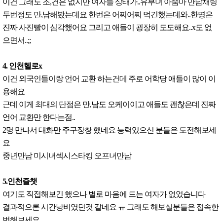
이건 그래도 조,건은 없지만 여자들 상태가..유부녀 아줌마 만남채팅
두번정도 만,남해봤는데요 한번은 어찌어찌 먹긴했는데와..한명은
진짜 사진빨이 심각했어요 그리고 애들이 굉장히 도도해요..x도 없
으면서..;;
4. 인천헬로x
이건 외국인들이랑 언어 교환 하는건데 주로 어학당 애들이 많이 이
용해요
근데 이게 최대의 단점은 만,남도 오케이이고 애들도 괜찮은데 진짜
언어 교환만 한다는점..
2명 만나서 대화만 주구장창 했네요 능력있으신 분들은 도전해보세
요
중년만남 미시녀섹시스타킹 오프녀만남
5.인천즐챗
여기도 직접해보긴 했으나 별로 마음에 드는 여자가 없었습니다
결과적으론 시간낭비였던것 같네요 ㅠ 그래도 해보실분들은 접속한
번해보세요