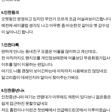
6.인천윙크
오랫동안 운영되고 있지만 무언가 모르게 조금 어설퍼보이긴합니다
예전에 세이클럽 생각도 나고 아무튼 좀 비슷한것 같아요 옛 감수성
이 살아나긴 합니다
7.인천다톡
편하게 만나는 동네친구 요즘은 어플을 많이하고 계신데요..
전 아직까지도 왠지모를 개인정보때문에 어플보단 무료회원가입사
이트를 많이 이용하는 편입니다.
여기도 나름 괜찮아 보이긴하는데 아직까지 사용해보진 않았네요
알고리즘이 대세인지라 알아서 찾아주는가봐요
8.인천중년나x
인천중년나라 여기는 연령대가 아무래도 제한이 있다보니 젊은층은
쉽게 접근하진 못할것같네요
저도 홈런이나 이런건 첫번째에서 언급해드린곳에서 이루어졌습니