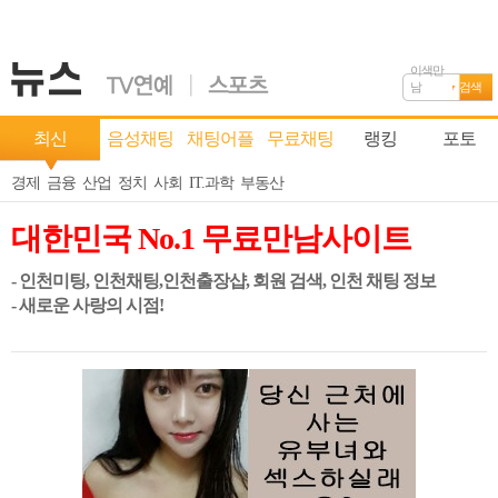
이색만
남
검색
최신
음성채팅
채팅어플
무료채팅
랭킹
포토
경제
금융
산업
정치
사회
IT.과학
부동산
대한민국 No.1 무료만남사이트
- 인천미팅, 인천채팅,인천출장샵, 회원 검색, 인천 채팅 정보
- 새로운 사랑의 시점!