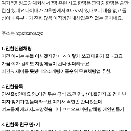
여기 5명 정도랑 대화해서 3명 홈런 치고 한명은 연락중 한명은 술만
한잔 했네요 나이대가 20후반에서 40대까지 있다보니 내숭 없고 돌
싱이나 유부녀가 진짜 많음 아직까진 내상입은적 없는 곳이네요.
주소는 https://sxmoa.xyz
1. 인천랜덤채팅
이건 아시는 분들 아시겠지만 ㄴㅈ 이렇게 쓰고 대화가 끝나고요
가끔 여자 걸려도 지방애들이 겁나 많더라구요..
이건뭐 재미를 못봤네요소개팅어플순위 무료채팅앱 추천.
2. 인천즐톡
인천즐x 인데요 와..이건 무슨 공식 조,건 만,남 어,플인지 조,건 아닌
여자 찾기가 힘들더라구요 여기서 딱한번 만나봤는데
여드름에 개돼지..도망쳤습니다 ㅋㅋ오프녀만남채팅 애인만들기
3. 인천톡 친구 만x기