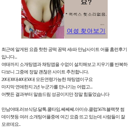
최근에 알게된 요즘 핫한 공떡 꽁떡 세r파 만남사이트 어플 홈런후기
입니다...
여태까지 소개팅앱과 채팅앱을 수없이 설치해보고 지우기를 반복하
다보니 그중에 정말 괜찮은 사이트 추천합니다.
20대30대40대50대 모든연령가능한 채팅앱이구요
마지막 연애한지 2년 누군가를 만나기는 어렵고...
어쨋든 결과부터 말씀드림 성공이지만 정말 힘들었습니다
만남어때.러브식당.달톡.쿨타임.쎄쎄쎄.아미슈.클럽5678.블랙챗 썸
데이챗등 여러 소개팅어플중에 여긴 요즘 뜨고 있는데 사람들이 잘
모르데요..