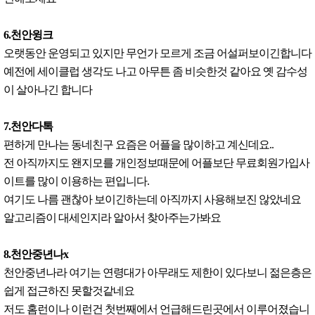
6.천안윙크
오랫동안 운영되고 있지만 무언가 모르게 조금 어설퍼보이긴합니다
예전에 세이클럽 생각도 나고 아무튼 좀 비슷한것 같아요 옛 감수성
이 살아나긴 합니다
7.천안다톡
편하게 만나는 동네친구 요즘은 어플을 많이하고 계신데요..
전 아직까지도 왠지모를 개인정보때문에 어플보단 무료회원가입사
이트를 많이 이용하는 편입니다.
여기도 나름 괜찮아 보이긴하는데 아직까지 사용해보진 않았네요
알고리즘이 대세인지라 알아서 찾아주는가봐요
8.천안중년나x
천안중년나라 여기는 연령대가 아무래도 제한이 있다보니 젊은층은
쉽게 접근하진 못할것같네요
저도 홈런이나 이런건 첫번째에서 언급해드린곳에서 이루어졌습니