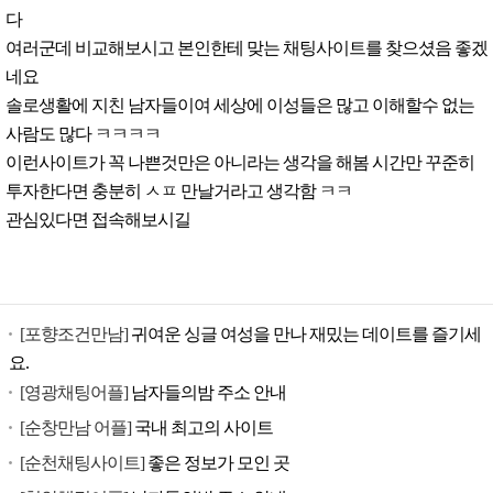
다
여러군데 비교해보시고 본인한테 맞는 채팅사이트를 찾으셨음 좋겠
네요
솔로생활에 지친 남자들이여 세상에 이성들은 많고 이해할수 없는
사람도 많다 ㅋㅋㅋㅋ
이런사이트가 꼭 나쁜것만은 아니라는 생각을 해봄 시간만 꾸준히
투자한다면 충분히 ㅅㅍ 만날거라고 생각함 ㅋㅋ
관심있다면 접속해보시길
[포향조건만남]
귀여운 싱글 여성을 만나 재밌는 데이트를 즐기세
요.
[영광채팅어플]
남자들의밤 주소 안내
[순창만남 어플]
국내 최고의 사이트
[순천채팅사이트]
좋은 정보가 모인 곳