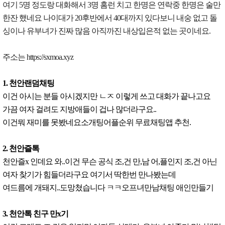
여기 5명 정도랑 대화해서 3명 홈런 치고 한명은 연락중 한명은 술만
한잔 했네요 나이대가 20후반에서 40대까지 있다보니 내숭 없고 돌
싱이나 유부녀가 진짜 많음 아직까진 내상입은적 없는 곳이네요.
주소는 https://sxmoa.xyz
1. 천안랜덤채팅
이건 아시는 분들 아시겠지만 ㄴㅈ 이렇게 쓰고 대화가 끝나고요
가끔 여자 걸려도 지방애들이 겁나 많더라구요..
이건뭐 재미를 못봤네요소개팅어플순위 무료채팅앱 추천.
2. 천안즐톡
천안즐x 인데요 와..이건 무슨 공식 조,건 만,남 어,플인지 조,건 아닌
여자 찾기가 힘들더라구요 여기서 딱한번 만나봤는데
여드름에 개돼지..도망쳤습니다 ㅋㅋ오프녀만남채팅 애인만들기
3. 천안톡 친구 만x기