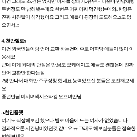
이건 그래도 조,건은 없지만 여자들 상태가..유부녀 아줌마 만남채팅
두번정도 만,남해봤는데요 한번은 어찌어찌 먹긴했는데와..한명은
진짜 사진빨이 심각했어요 그리고 애들이 굉장히 도도해요..x도 없
으면서..;;
4. 천안헬로x
이건 외국인들이랑 언어 교환 하는건데 주로 어학당 애들이 많이 이
용해요
근데 이게 최대의 단점은 만,남도 오케이이고 애들도 괜찮은데 진짜
언어 교환만 한다는점..
2명 만나서 대화만 주구장창 했네요 능력있으신 분들은 도전해보세
요
중년만남 미시녀섹시스타킹 오프녀만남
5.천안즐챗
여기도 직접해보긴 했으나 별로 마음에 드는 여자가 없었습니다
결과적으론 시간낭비였던것 같네요 ㅠ 그래도 해보실분들은 접속한
번해보세요