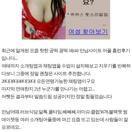
최근에 알게된 요즘 핫한 공떡 꽁떡 세r파 만남사이트 어플 홈런후기
입니다...
여태까지 소개팅앱과 채팅앱을 수없이 설치해보고 지우기를 반복하
다보니 그중에 정말 괜찮은 사이트 추천합니다.
20대30대40대50대 모든연령가능한 채팅앱이구요
마지막 연애한지 2년 누군가를 만나기는 어렵고...
어쨋든 결과부터 말씀드림 성공이지만 정말 힘들었습니다
만남어때.러브식당.달톡.쿨타임.쎄쎄쎄.아미슈.클럽5678.블랙챗 썸
데이챗등 여러 소개팅어플중에 여긴 요즘 뜨고 있는데 사람들이 잘
모르데요..