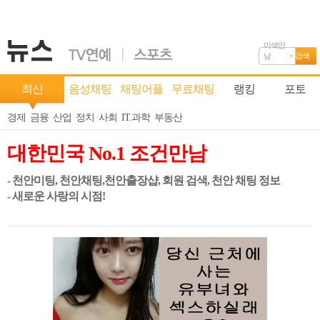
이색만
남
검색
최신
음성채팅
채팅어플
무료채팅
랭킹
포토
경제
금융
산업
정치
사회
IT.과학
부동산
대한민국 No.1 조건만남
- 천안미팅, 천안채팅,천안출장샵, 회원 검색, 천안 채팅 정보
- 새로운 사랑의 시점!