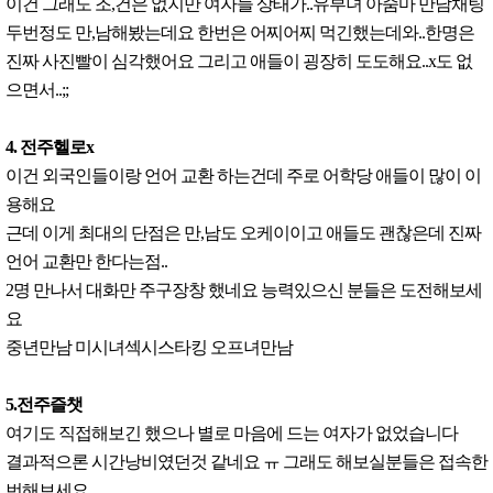
이건 그래도 조,건은 없지만 여자들 상태가..유부녀 아줌마 만남채팅
두번정도 만,남해봤는데요 한번은 어찌어찌 먹긴했는데와..한명은
진짜 사진빨이 심각했어요 그리고 애들이 굉장히 도도해요..x도 없
으면서..;;
4. 전주헬로x
이건 외국인들이랑 언어 교환 하는건데 주로 어학당 애들이 많이 이
용해요
근데 이게 최대의 단점은 만,남도 오케이이고 애들도 괜찮은데 진짜
언어 교환만 한다는점..
2명 만나서 대화만 주구장창 했네요 능력있으신 분들은 도전해보세
요
중년만남 미시녀섹시스타킹 오프녀만남
5.전주즐챗
여기도 직접해보긴 했으나 별로 마음에 드는 여자가 없었습니다
결과적으론 시간낭비였던것 같네요 ㅠ 그래도 해보실분들은 접속한
번해보세요