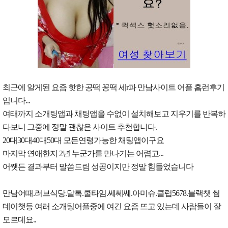
최근에 알게된 요즘 핫한 공떡 꽁떡 세r파 만남사이트 어플 홈런후기
입니다...
여태까지 소개팅앱과 채팅앱을 수없이 설치해보고 지우기를 반복하
다보니 그중에 정말 괜찮은 사이트 추천합니다.
20대30대40대50대 모든연령가능한 채팅앱이구요
마지막 연애한지 2년 누군가를 만나기는 어렵고...
어쨋든 결과부터 말씀드림 성공이지만 정말 힘들었습니다
만남어때.러브식당.달톡.쿨타임.쎄쎄쎄.아미슈.클럽5678.블랙챗 썸
데이챗등 여러 소개팅어플중에 여긴 요즘 뜨고 있는데 사람들이 잘
모르데요..