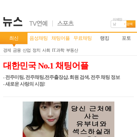
이색만
남
검색
최신
음성채팅
채팅어플
무료채팅
랭킹
포토
경제
금융
산업
정치
사회
IT.과학
부동산
대한민국 No.1 채팅어플
- 전주미팅, 전주채팅,전주출장샵, 회원 검색, 전주 채팅 정보
- 새로운 사랑의 시점!