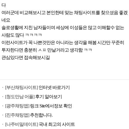
다
여러군데 비교해보시고 본인한테 맞는 채팅사이트를 찾으셨음 좋겠
네요
솔로생활에 지친 남자들이여 세상에 이성들은 많고 이해할수 없는
사람도 많다 ㅋㅋㅋㅋ
이런사이트가 꼭 나쁜것만은 아니라는 생각을 해봄 시간만 꾸준히
투자한다면 충분히 ㅅㅍ 만날거라고 생각함 ㅋㅋ
관심있다면 접속해보시길
[부산채팅사이트]
인터넷 바로가기
[청도만남 어플]
후기 알아보기
[광주채팅앱]
링크 Site에서정보 확인
[진주채팅앱]
추천합니다.
[나주비밀데이트]
국내 최고의 사이트