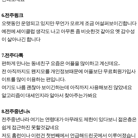
6.전주윙크
오랫동안 운영되고 있지만 무언가 모르게 조금 어설퍼보이긴합니다
예전에 세이클럽 생각도 나고 아무튼 좀 비슷한것 같아요 옛 감수성
이 살아나긴 합니다
7.전주다톡
편하게 만나는 동네친구 요즘은 어플을 많이하고 계신데요..
전 아직까지도 왠지모를 개인정보때문에 어플보단 무료회원가입사
이트를 많이 이용하는 편입니다.
여기도 나름 괜찮아 보이긴하는데 아직까지 사용해보진 않았네요
알고리즘이 대세인지라 알아서 찾아주는가봐요
8.전주중년나x
전주중년나라 여기는 연령대가 아무래도 제한이 있다보니 젊은층은
쉽게 접근하진 못할것같네요
저도 홈런이나 이런건 첫번째에서 언급해드린곳에서 이루어졌습니