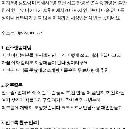
여기 5명 정도랑 대화해서 3명 홈런 치고 한명은 연락중 한명은 술만
한잔 했네요 나이대가 20후반에서 40대까지 있다보니 내숭 없고 돌
싱이나 유부녀가 진짜 많음 아직까진 내상입은적 없는 곳이네요.
주소는 https://sxmoa.xyz
1. 전주랜덤채팅
이건 아시는 분들 아시겠지만 ㄴㅈ 이렇게 쓰고 대화가 끝나고요
가끔 여자 걸려도 지방애들이 겁나 많더라구요..
이건뭐 재미를 못봤네요소개팅어플순위 무료채팅앱 추천.
2. 전주즐톡
전주즐x 인데요 와..이건 무슨 공식 조,건 만,남 어,플인지 조,건 아닌
여자 찾기가 힘들더라구요 여기서 딱한번 만나봤는데
여드름에 개돼지..도망쳤습니다 ㅋㅋ오프녀만남채팅 애인만들기
3. 전주톡 친구 만x기