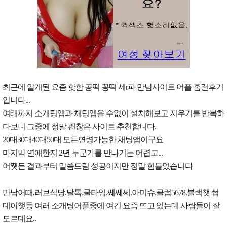
최근에 알게된 요즘 핫한 공떡 꽁떡 세r파 만남사이트 어플 홈런후기
입니다...
여태까지 소개팅앱과 채팅앱을 수없이 설치해보고 지우기를 반복하
다보니 그중에 정말 괜찮은 사이트 추천합니다.
20대30대40대50대 모든연령가능한 채팅앱이구요
마지막 연애한지 2년 누군가를 만나기는 어렵고...
어쨋든 결과부터 말씀드림 성공이지만 정말 힘들었습니다
만남어때.러브식당.달톡.쿨타임.쎄쎄쎄.아미슈.클럽5678.블랙챗 썸
데이챗등 여러 소개팅어플중에 여긴 요즘 뜨고 있는데 사람들이 잘
모르데요..