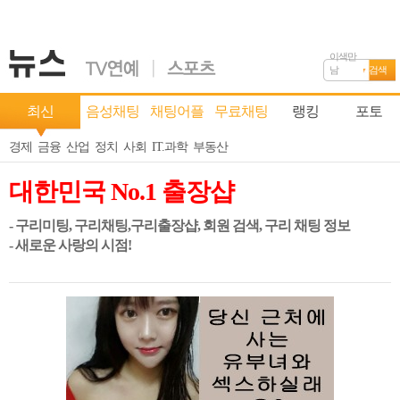
이색만
남
검색
최신
음성채팅
채팅어플
무료채팅
랭킹
포토
경제
금융
산업
정치
사회
IT.과학
부동산
대한민국 No.1 출장샵
- 구리미팅, 구리채팅,구리출장샵, 회원 검색, 구리 채팅 정보
- 새로운 사랑의 시점!