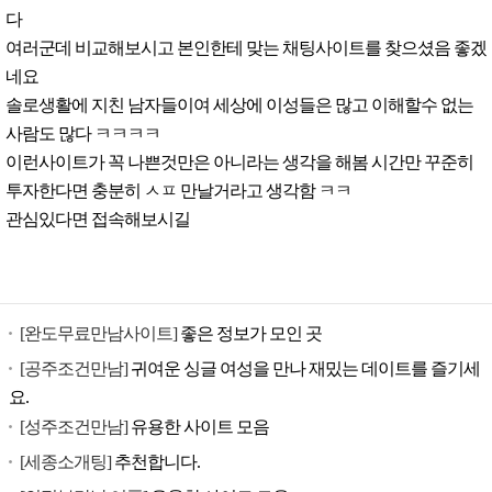
다
여러군데 비교해보시고 본인한테 맞는 채팅사이트를 찾으셨음 좋겠
네요
솔로생활에 지친 남자들이여 세상에 이성들은 많고 이해할수 없는
사람도 많다 ㅋㅋㅋㅋ
이런사이트가 꼭 나쁜것만은 아니라는 생각을 해봄 시간만 꾸준히
투자한다면 충분히 ㅅㅍ 만날거라고 생각함 ㅋㅋ
관심있다면 접속해보시길
[완도무료만남사이트]
좋은 정보가 모인 곳
[공주조건만남]
귀여운 싱글 여성을 만나 재밌는 데이트를 즐기세
요.
[성주조건만남]
유용한 사이트 모음
[세종소개팅]
추천합니다.