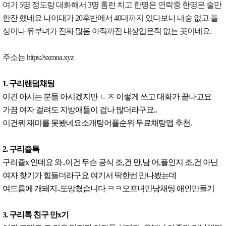
여기 5명 정도랑 대화해서 3명 홈런 치고 한명은 연락중 한명은 술만
한잔 했네요 나이대가 20후반에서 40대까지 있다보니 내숭 없고 돌
싱이나 유부녀가 진짜 많음 아직까진 내상입은적 없는 곳이네요.
주소는 https://sxmoa.xyz
1. 구리랜덤채팅
이건 아시는 분들 아시겠지만 ㄴㅈ 이렇게 쓰고 대화가 끝나고요
가끔 여자 걸려도 지방애들이 겁나 많더라구요..
이건뭐 재미를 못봤네요소개팅어플순위 무료채팅앱 추천.
2. 구리즐톡
구리즐x 인데요 와..이건 무슨 공식 조,건 만,남 어,플인지 조,건 아닌
여자 찾기가 힘들더라구요 여기서 딱한번 만나봤는데
여드름에 개돼지..도망쳤습니다 ㅋㅋ오프녀만남채팅 애인만들기
3. 구리톡 친구 만x기