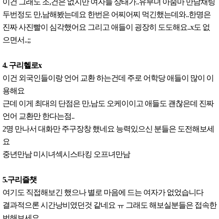
이건 그래도 조,건은 없지만 여자들 상태가..유부녀 아줌마 만남채팅
두번정도 만,남해봤는데요 한번은 어찌어찌 먹긴했는데와..한명은
진짜 사진빨이 심각했어요 그리고 애들이 굉장히 도도해요..x도 없
으면서..;;
4. 구리헬로x
이건 외국인들이랑 언어 교환 하는건데 주로 어학당 애들이 많이 이
용해요
근데 이게 최대의 단점은 만,남도 오케이이고 애들도 괜찮은데 진짜
언어 교환만 한다는점..
2명 만나서 대화만 주구장창 했네요 능력있으신 분들은 도전해보세
요
중년만남 미시녀섹시스타킹 오프녀만남
5.구리즐챗
여기도 직접해보긴 했으나 별로 마음에 드는 여자가 없었습니다
결과적으론 시간낭비였던것 같네요 ㅠ 그래도 해보실분들은 접속한
번해보세요