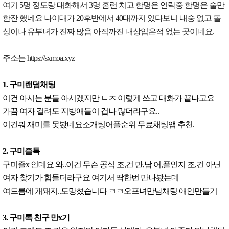
여기 5명 정도랑 대화해서 3명 홈런 치고 한명은 연락중 한명은 술만
한잔 했네요 나이대가 20후반에서 40대까지 있다보니 내숭 없고 돌
싱이나 유부녀가 진짜 많음 아직까진 내상입은적 없는 곳이네요.
주소는 https://sxmoa.xyz
1. 구미랜덤채팅
이건 아시는 분들 아시겠지만 ㄴㅈ 이렇게 쓰고 대화가 끝나고요
가끔 여자 걸려도 지방애들이 겁나 많더라구요..
이건뭐 재미를 못봤네요소개팅어플순위 무료채팅앱 추천.
2. 구미즐톡
구미즐x 인데요 와..이건 무슨 공식 조,건 만,남 어,플인지 조,건 아닌
여자 찾기가 힘들더라구요 여기서 딱한번 만나봤는데
여드름에 개돼지..도망쳤습니다 ㅋㅋ오프녀만남채팅 애인만들기
3. 구미톡 친구 만x기