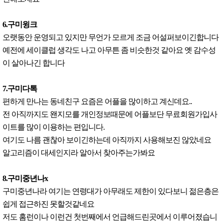
6.구미윙크
오랫동안 운영되고 있지만 무언가 모르게 조금 어설퍼보이긴합니다
예전에 세이클럽 생각도 나고 아무튼 좀 비슷한것 같아요 옛 감수성
이 살아나긴 합니다
7.구미다톡
편하게 만나는 동네친구 요즘은 어플을 많이하고 계신데요..
전 아직까지도 왠지모를 개인정보때문에 어플보단 무료회원가입사
이트를 많이 이용하는 편입니다.
여기도 나름 괜찮아 보이긴하는데 아직까지 사용해보진 않았네요
알고리즘이 대세인지라 알아서 찾아주는가봐요
8.구미중년나x
구미중년나라 여기는 연령대가 아무래도 제한이 있다보니 젊은층은
쉽게 접근하진 못할것같네요
저도 홈런이나 이런건 첫번째에서 언급해드린곳에서 이루어졌습니