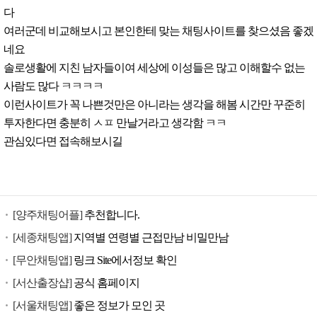
다
여러군데 비교해보시고 본인한테 맞는 채팅사이트를 찾으셨음 좋겠
네요
솔로생활에 지친 남자들이여 세상에 이성들은 많고 이해할수 없는
사람도 많다 ㅋㅋㅋㅋ
이런사이트가 꼭 나쁜것만은 아니라는 생각을 해봄 시간만 꾸준히
투자한다면 충분히 ㅅㅍ 만날거라고 생각함 ㅋㅋ
관심있다면 접속해보시길
[양주채팅어플]
추천합니다.
[세종채팅앱]
지역별 연령별 근접만남 비밀만남
[무안채팅앱]
링크 Site에서정보 확인
[서산출장샵]
공식 홈페이지
[서울채팅앱]
좋은 정보가 모인 곳