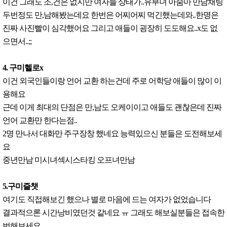
이건 그래도 조,건은 없지만 여자들 상태가..유부녀 아줌마 만남채팅
두번정도 만,남해봤는데요 한번은 어찌어찌 먹긴했는데와..한명은
진짜 사진빨이 심각했어요 그리고 애들이 굉장히 도도해요..x도 없
으면서..;;
4. 구미헬로x
이건 외국인들이랑 언어 교환 하는건데 주로 어학당 애들이 많이 이
용해요
근데 이게 최대의 단점은 만,남도 오케이이고 애들도 괜찮은데 진짜
언어 교환만 한다는점..
2명 만나서 대화만 주구장창 했네요 능력있으신 분들은 도전해보세
요
중년만남 미시녀섹시스타킹 오프녀만남
5.구미즐챗
여기도 직접해보긴 했으나 별로 마음에 드는 여자가 없었습니다
결과적으론 시간낭비였던것 같네요 ㅠ 그래도 해보실분들은 접속한
번해보세요