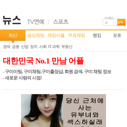
이색만
남
검색
최신
음성채팅
채팅어플
무료채팅
랭킹
포토
경제
금융
산업
정치
사회
IT.과학
부동산
대한민국 No.1 만남 어플
- 구미미팅, 구미채팅,구미출장샵, 회원 검색, 구미 채팅 정보
- 새로운 사랑의 시점!