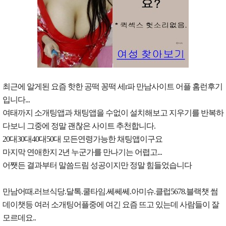
최근에 알게된 요즘 핫한 공떡 꽁떡 세r파 만남사이트 어플 홈런후기
입니다...
여태까지 소개팅앱과 채팅앱을 수없이 설치해보고 지우기를 반복하
다보니 그중에 정말 괜찮은 사이트 추천합니다.
20대30대40대50대 모든연령가능한 채팅앱이구요
마지막 연애한지 2년 누군가를 만나기는 어렵고...
어쨋든 결과부터 말씀드림 성공이지만 정말 힘들었습니다
만남어때.러브식당.달톡.쿨타임.쎄쎄쎄.아미슈.클럽5678.블랙챗 썸
데이챗등 여러 소개팅어플중에 여긴 요즘 뜨고 있는데 사람들이 잘
모르데요..