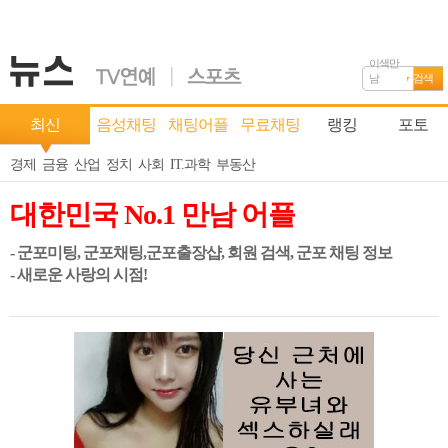
이색만
남
검색
최신
음성채팅
채팅어플
무료채팅
랭킹
포토
경제
금융
산업
정치
사회
IT.과학
부동산
대한민국 No.1 만남 어플
- 군포미팅, 군포채팅,군포출장샵, 회원 검색, 군포 채팅 정보
- 새로운 사랑의 시점!