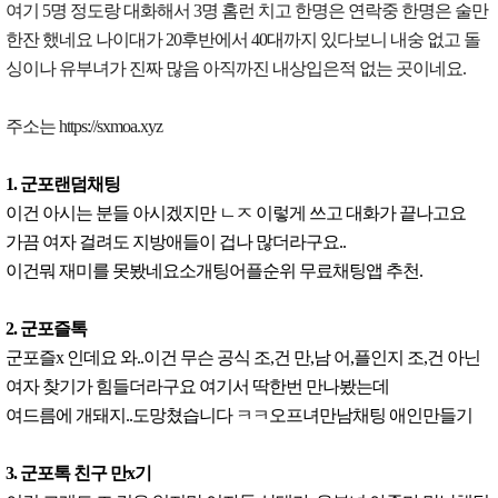
여기 5명 정도랑 대화해서 3명 홈런 치고 한명은 연락중 한명은 술만
한잔 했네요 나이대가 20후반에서 40대까지 있다보니 내숭 없고 돌
싱이나 유부녀가 진짜 많음 아직까진 내상입은적 없는 곳이네요.
주소는 https://sxmoa.xyz
1. 군포랜덤채팅
이건 아시는 분들 아시겠지만 ㄴㅈ 이렇게 쓰고 대화가 끝나고요
가끔 여자 걸려도 지방애들이 겁나 많더라구요..
이건뭐 재미를 못봤네요소개팅어플순위 무료채팅앱 추천.
2. 군포즐톡
군포즐x 인데요 와..이건 무슨 공식 조,건 만,남 어,플인지 조,건 아닌
여자 찾기가 힘들더라구요 여기서 딱한번 만나봤는데
여드름에 개돼지..도망쳤습니다 ㅋㅋ오프녀만남채팅 애인만들기
3. 군포톡 친구 만x기