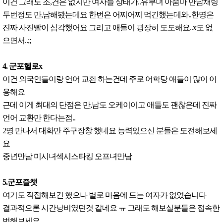
이건 그래도 조,건은 없지만 여자들 상태가..유부녀 아줌마 만남채팅
두번정도 만,남해봤는데요 한번은 어찌어찌 먹긴했는데와..한명은
진짜 사진빨이 심각했어요 그리고 애들이 굉장히 도도해요..x도 없
으면서..;;
4. 군포헬로x
이건 외국인들이랑 언어 교환 하는건데 주로 어학당 애들이 많이 이
용해요
근데 이게 최대의 단점은 만,남도 오케이이고 애들도 괜찮은데 진짜
언어 교환만 한다는점..
2명 만나서 대화만 주구장창 했네요 능력있으신 분들은 도전해보세
요
중년만남 미시녀섹시스타킹 오프녀만남
5.군포즐챗
여기도 직접해보긴 했으나 별로 마음에 드는 여자가 없었습니다
결과적으론 시간낭비였던것 같네요 ㅠ 그래도 해보실분들은 접속한
번해보세요