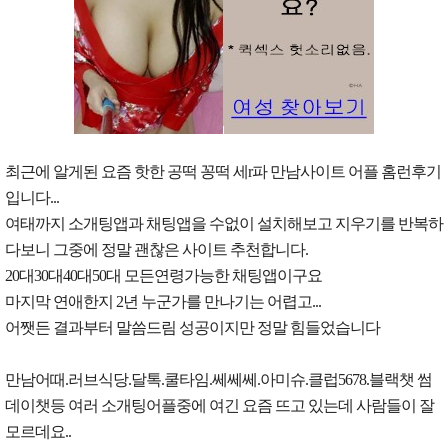
최근에 알게된 요즘 핫한 공떡 꽁떡 세r파 만남사이트 어플 홈런후기
입니다...
여태까지 소개팅앱과 채팅앱을 수없이 설치해보고 지우기를 반복하
다보니 그중에 정말 괜찮은 사이트 추천합니다.
20대30대40대50대 모든연령가능한 채팅앱이구요
마지막 연애한지 2년 누군가를 만나기는 어렵고...
어쨋든 결과부터 말씀드림 성공이지만 정말 힘들었습니다
만남어때.러브식당.달톡.쿨타임.쎄쎄쎄.아미슈.클럽5678.블랙챗 썸
데이챗등 여러 소개팅어플중에 여긴 요즘 뜨고 있는데 사람들이 잘
모르데요..