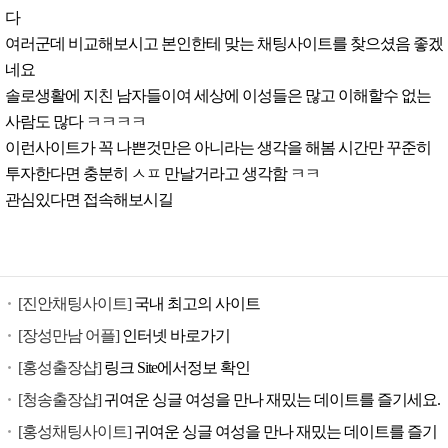
다
여러군데 비교해보시고 본인한테 맞는 채팅사이트를 찾으셨음 좋겠
네요
솔로생활에 지친 남자들이여 세상에 이성들은 많고 이해할수 없는
사람도 많다 ㅋㅋㅋㅋ
이런사이트가 꼭 나쁜것만은 아니라는 생각을 해봄 시간만 꾸준히
투자한다면 충분히 ㅅㅍ 만날거라고 생각함 ㅋㅋ
관심있다면 접속해보시길
[진안채팅사이트]
국내 최고의 사이트
[장성만남 어플]
인터넷 바로가기
[홍성출장샵]
링크 Site에서정보 확인
[청송출장샵]
귀여운 싱글 여성을 만나 재밌는 데이트를 즐기세요.
[홍성채팅사이트]
귀여운 싱글 여성을 만나 재밌는 데이트를 즐기