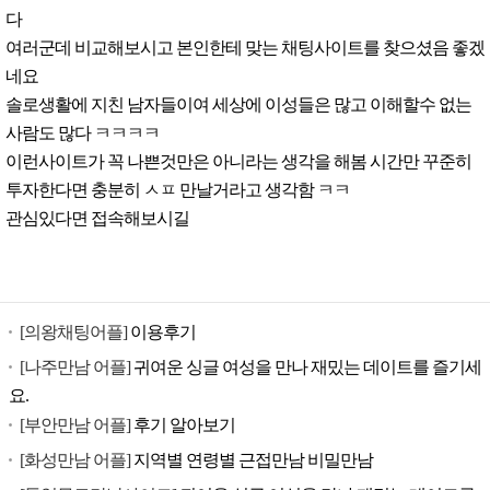
다
여러군데 비교해보시고 본인한테 맞는 채팅사이트를 찾으셨음 좋겠
네요
솔로생활에 지친 남자들이여 세상에 이성들은 많고 이해할수 없는
사람도 많다 ㅋㅋㅋㅋ
이런사이트가 꼭 나쁜것만은 아니라는 생각을 해봄 시간만 꾸준히
투자한다면 충분히 ㅅㅍ 만날거라고 생각함 ㅋㅋ
관심있다면 접속해보시길
[의왕채팅어플]
이용후기
[나주만남 어플]
귀여운 싱글 여성을 만나 재밌는 데이트를 즐기세
요.
[부안만남 어플]
후기 알아보기
[화성만남 어플]
지역별 연령별 근접만남 비밀만남