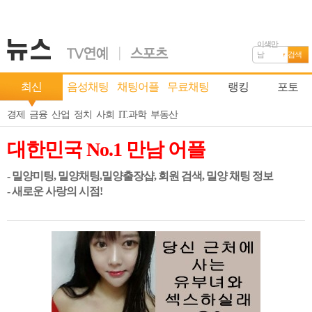
이색만
남
검색
최신
음성채팅
채팅어플
무료채팅
랭킹
포토
경제
금융
산업
정치
사회
IT.과학
부동산
대한민국 No.1 만남 어플
- 밀양미팅, 밀양채팅,밀양출장샵, 회원 검색, 밀양 채팅 정보
- 새로운 사랑의 시점!