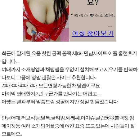
최근에 알게된 요즘 핫한 공떡 꽁떡 세r파 만남사이트 어플 홈런후기
입니다...
여태까지 소개팅앱과 채팅앱을 수없이 설치해보고 지우기를 반복하
다보니 그중에 정말 괜찮은 사이트 추천합니다.
20대30대40대50대 모든연령가능한 채팅앱이구요
마지막 연애한지 2년 누군가를 만나기는 어렵고...
어쨋든 결과부터 말씀드림 성공이지만 정말 힘들었습니다
만남어때.러브식당.달톡.쿨타임.쎄쎄쎄.아미슈.클럽5678.블랙챗 썸
데이챗등 여러 소개팅어플중에 여긴 요즘 뜨고 있는데 사람들이 잘
모르데요..