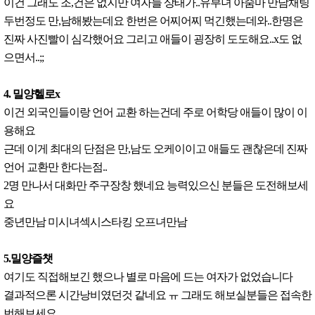
이건 그래도 조,건은 없지만 여자들 상태가..유부녀 아줌마 만남채팅
두번정도 만,남해봤는데요 한번은 어찌어찌 먹긴했는데와..한명은
진짜 사진빨이 심각했어요 그리고 애들이 굉장히 도도해요..x도 없
으면서..;;
4. 밀양헬로x
이건 외국인들이랑 언어 교환 하는건데 주로 어학당 애들이 많이 이
용해요
근데 이게 최대의 단점은 만,남도 오케이이고 애들도 괜찮은데 진짜
언어 교환만 한다는점..
2명 만나서 대화만 주구장창 했네요 능력있으신 분들은 도전해보세
요
중년만남 미시녀섹시스타킹 오프녀만남
5.밀양즐챗
여기도 직접해보긴 했으나 별로 마음에 드는 여자가 없었습니다
결과적으론 시간낭비였던것 같네요 ㅠ 그래도 해보실분들은 접속한
번해보세요