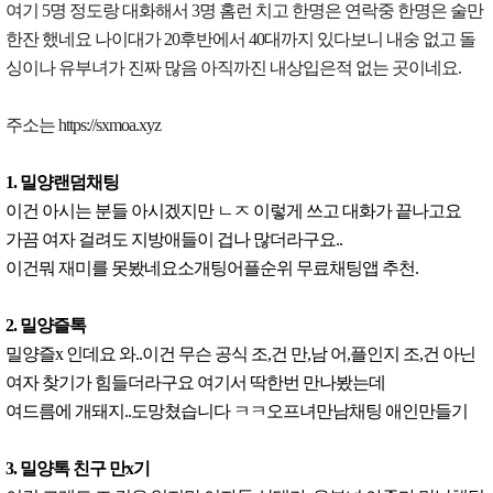
여기 5명 정도랑 대화해서 3명 홈런 치고 한명은 연락중 한명은 술만
한잔 했네요 나이대가 20후반에서 40대까지 있다보니 내숭 없고 돌
싱이나 유부녀가 진짜 많음 아직까진 내상입은적 없는 곳이네요.
주소는 https://sxmoa.xyz
1. 밀양랜덤채팅
이건 아시는 분들 아시겠지만 ㄴㅈ 이렇게 쓰고 대화가 끝나고요
가끔 여자 걸려도 지방애들이 겁나 많더라구요..
이건뭐 재미를 못봤네요소개팅어플순위 무료채팅앱 추천.
2. 밀양즐톡
밀양즐x 인데요 와..이건 무슨 공식 조,건 만,남 어,플인지 조,건 아닌
여자 찾기가 힘들더라구요 여기서 딱한번 만나봤는데
여드름에 개돼지..도망쳤습니다 ㅋㅋ오프녀만남채팅 애인만들기
3. 밀양톡 친구 만x기