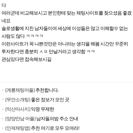
다
여러군데 비교해보시고 본인한테 맞는 채팅사이트를 찾으셨음 좋겠
네요
솔로생활에 지친 남자들이여 세상에 이성들은 많고 이해할수 없는
사람도 많다 ㅋㅋㅋㅋ
이런사이트가 꼭 나쁜것만은 아니라는 생각을 해봄 시간만 꾸준히
투자한다면 충분히 ㅅㅍ 만날거라고 생각함 ㅋㅋ
관심있다면 접속해보시길
[계룡채팅어플]
추천합니다.
[무안소개팅]
좋은 정보가 모인 곳
[익산마사지]
익명 무제한
[양양만남 어플]
남자들의밤 주소 안내
[인제채팅앱]
추천 여기로 모두 모여라!