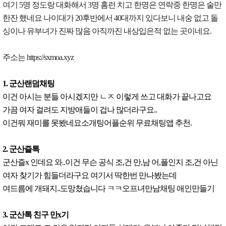
여기 5명 정도랑 대화해서 3명 홈런 치고 한명은 연락중 한명은 술만
한잔 했네요 나이대가 20후반에서 40대까지 있다보니 내숭 없고 돌
싱이나 유부녀가 진짜 많음 아직까진 내상입은적 없는 곳이네요.
주소는 https://sxmoa.xyz
1. 군산랜덤채팅
이건 아시는 분들 아시겠지만 ㄴㅈ 이렇게 쓰고 대화가 끝나고요
가끔 여자 걸려도 지방애들이 겁나 많더라구요..
이건뭐 재미를 못봤네요소개팅어플순위 무료채팅앱 추천.
2. 군산즐톡
군산즐x 인데요 와..이건 무슨 공식 조,건 만,남 어,플인지 조,건 아닌
여자 찾기가 힘들더라구요 여기서 딱한번 만나봤는데
여드름에 개돼지..도망쳤습니다 ㅋㅋ오프녀만남채팅 애인만들기
3. 군산톡 친구 만x기