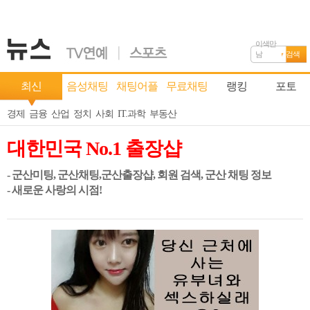
이색만
남
검색
최신
음성채팅
채팅어플
무료채팅
랭킹
포토
경제
금융
산업
정치
사회
IT.과학
부동산
대한민국 No.1 출장샵
- 군산미팅, 군산채팅,군산출장샵, 회원 검색, 군산 채팅 정보
- 새로운 사랑의 시점!