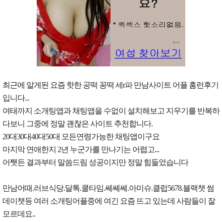
최근에 알게된 요즘 핫한 공떡 꽁떡 세r파 만남사이트 어플 홈런후기
입니다...
여태까지 소개팅앱과 채팅앱을 수없이 설치해보고 지우기를 반복하
다보니 그중에 정말 괜찮은 사이트 추천합니다.
20대30대40대50대 모든연령가능한 채팅앱이구요
마지막 연애한지 2년 누군가를 만나기는 어렵고...
어쨋든 결과부터 말씀드림 성공이지만 정말 힘들었습니다
만남어때.러브식당.달톡.쿨타임.쎄쎄쎄.아미슈.클럽5678.블랙챗 썸
데이챗등 여러 소개팅어플중에 여긴 요즘 뜨고 있는데 사람들이 잘
모르데요..