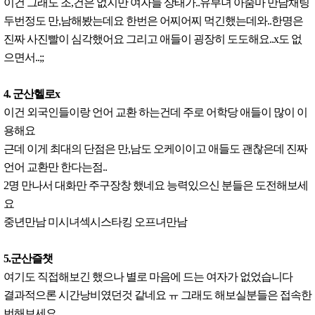
이건 그래도 조,건은 없지만 여자들 상태가..유부녀 아줌마 만남채팅
두번정도 만,남해봤는데요 한번은 어찌어찌 먹긴했는데와..한명은
진짜 사진빨이 심각했어요 그리고 애들이 굉장히 도도해요..x도 없
으면서..;;
4. 군산헬로x
이건 외국인들이랑 언어 교환 하는건데 주로 어학당 애들이 많이 이
용해요
근데 이게 최대의 단점은 만,남도 오케이이고 애들도 괜찮은데 진짜
언어 교환만 한다는점..
2명 만나서 대화만 주구장창 했네요 능력있으신 분들은 도전해보세
요
중년만남 미시녀섹시스타킹 오프녀만남
5.군산즐챗
여기도 직접해보긴 했으나 별로 마음에 드는 여자가 없었습니다
결과적으론 시간낭비였던것 같네요 ㅠ 그래도 해보실분들은 접속한
번해보세요