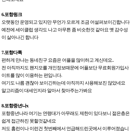
6.포향윙크
오랫동안 운영되고 있지만 무언가 모르게 조금 어설퍼보이긴합니다
예전에 세이클럽 생각도 나고 아무튼 좀 비슷한것 같아요 옛 감수성
이 살아나긴 합니다
7.포향다톡
편하게 만나는 동네친구 요즘은 어플을 많이하고 계신데요..
전 아직까지도 왠지모를 개인정보때문에 어플보단 무료회원가입사
이트를 많이 이용하는 편입니다.
여기도 나름 괜찮아 보이긴하는데 아직까지 사용해보진 않았네요
알고리즘이 대세인지라 알아서 찾아주는가봐요
8.포향중년나x
포향중년나라 여기는 연령대가 아무래도 제한이 있다보니 젊은층은
쉽게 접근하진 못할것같네요
저도 홈런이나 이런건 첫번째에서 언급해드린곳에서 이루어졌습니