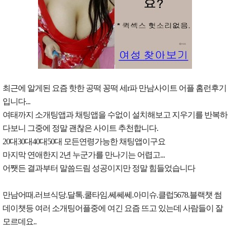
최근에 알게된 요즘 핫한 공떡 꽁떡 세r파 만남사이트 어플 홈런후기
입니다...
여태까지 소개팅앱과 채팅앱을 수없이 설치해보고 지우기를 반복하
다보니 그중에 정말 괜찮은 사이트 추천합니다.
20대30대40대50대 모든연령가능한 채팅앱이구요
마지막 연애한지 2년 누군가를 만나기는 어렵고...
어쨋든 결과부터 말씀드림 성공이지만 정말 힘들었습니다
만남어때.러브식당.달톡.쿨타임.쎄쎄쎄.아미슈.클럽5678.블랙챗 썸
데이챗등 여러 소개팅어플중에 여긴 요즘 뜨고 있는데 사람들이 잘
모르데요..