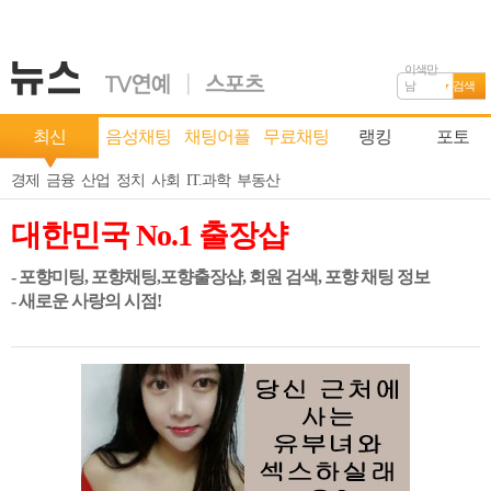
이색만
남
검색
최신
음성채팅
채팅어플
무료채팅
랭킹
포토
경제
금융
산업
정치
사회
IT.과학
부동산
대한민국 No.1 출장샵
- 포향미팅, 포향채팅,포향출장샵, 회원 검색, 포향 채팅 정보
- 새로운 사랑의 시점!