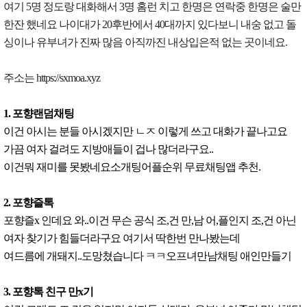
여기 5명 정도랑 대화해서 3명 홈런 치고 한명은 연락중 한명은 술만
한잔 했네요 나이대가 20후반에서 40대까지 있다보니 내숭 없고 돌
싱이나 유부녀가 진짜 많음 아직까진 내상입은적 없는 곳이네요.
주소는 https://sxmoa.xyz
1. 포향랜덤채팅
이건 아시는 분들 아시겠지만 ㄴㅈ 이렇게 쓰고 대화가 끝나고요
가끔 여자 걸려도 지방애들이 겁나 많더라구요..
이건뭐 재미를 못봤네요소개팅어플순위 무료채팅앱 추천.
2. 포향즐톡
포향즐x 인데요 와..이건 무슨 공식 조,건 만,남 어,플인지 조,건 아닌
여자 찾기가 힘들더라구요 여기서 딱한번 만나봤는데
여드름에 개돼지..도망쳤습니다 ㅋㅋ오프녀만남채팅 애인만들기
3. 포향톡 친구 만x기