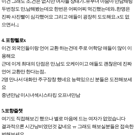
이건 그래도 조,건은 없지만 여자들 상태가..유부녀 아줌마 만남채팅
두번정도 만,남해봤는데요 한번은 어찌어찌 먹긴했는데와..한명은
진짜 사진빨이 심각했어요 그리고 애들이 굉장히 도도해요..x도 없
으면서..;;
4. 포향헬로x
이건 외국인들이랑 언어 교환 하는건데 주로 어학당 애들이 많이 이
용해요
근데 이게 최대의 단점은 만,남도 오케이이고 애들도 괜찮은데 진짜
언어 교환만 한다는점..
2명 만나서 대화만 주구장창 했네요 능력있으신 분들은 도전해보세
요
중년만남 미시녀섹시스타킹 오프녀만남
5.포향즐챗
여기도 직접해보긴 했으나 별로 마음에 드는 여자가 없었습니다
결과적으론 시간낭비였던것 같네요 ㅠ 그래도 해보실분들은 접속한
번해보세요