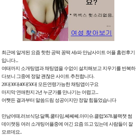
최근에 알게된 요즘 핫한 공떡 꽁떡 세r파 만남사이트 어플 홈런후기
입니다...
여태까지 소개팅앱과 채팅앱을 수없이 설치해보고 지우기를 반복하
다보니 그중에 정말 괜찮은 사이트 추천합니다.
20대30대40대50대 모든연령가능한 채팅앱이구요
마지막 연애한지 2년 누군가를 만나기는 어렵고...
어쨋든 결과부터 말씀드림 성공이지만 정말 힘들었습니다
만남어때.러브식당.달톡.쿨타임.쎄쎄쎄.아미슈.클럽5678.블랙챗 썸
데이챗등 여러 소개팅어플중에 여긴 요즘 뜨고 있는데 사람들이 잘
모르데요..