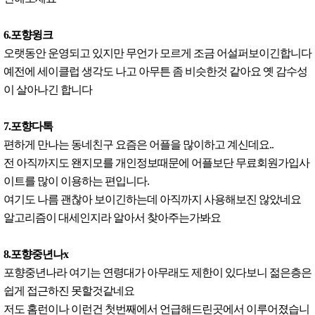
6.포향윙크
오랫동안 운영되고 있지만 무언가 모르게 조금 어설퍼보이긴합니다
예전에 세이클럽 생각도 나고 아무튼 좀 비슷한것 같아요 옛 감수성
이 살아나긴 합니다
7.포향다톡
편하게 만나는 동네친구 요즘은 어플을 많이하고 계신데요..
전 아직까지도 왠지모를 개인정보때문에 어플보단 무료회원가입사
이트를 많이 이용하는 편입니다.
여기도 나름 괜찮아 보이긴하는데 아직까지 사용해보진 않았네요
알고리즘이 대세인지라 알아서 찾아주는가봐요
8.포향중년나x
포향중년나라 여기는 연령대가 아무래도 제한이 있다보니 젊은층은
쉽게 접근하진 못할것같네요
저도 홈런이나 이런건 첫번째에서 언급해드린곳에서 이루어졌습니