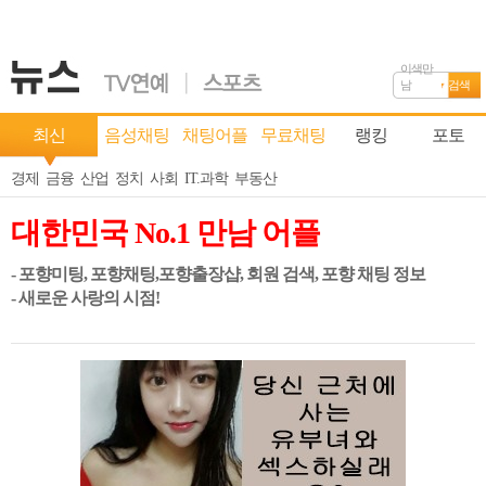
이색만
남
검색
최신
음성채팅
채팅어플
무료채팅
랭킹
포토
경제
금융
산업
정치
사회
IT.과학
부동산
대한민국 No.1 만남 어플
- 포향미팅, 포향채팅,포향출장샵, 회원 검색, 포향 채팅 정보
- 새로운 사랑의 시점!