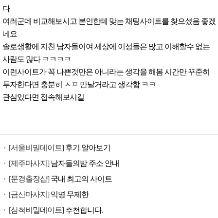
다
여러군데 비교해보시고 본인한테 맞는 채팅사이트를 찾으셨음 좋겠
네요
솔로생활에 지친 남자들이여 세상에 이성들은 많고 이해할수 없는
사람도 많다 ㅋㅋㅋㅋ
이런사이트가 꼭 나쁜것만은 아니라는 생각을 해봄 시간만 꾸준히
투자한다면 충분히 ㅅㅍ 만날거라고 생각함 ㅋㅋ
관심있다면 접속해보시길
[서울비밀데이트]
후기 알아보기
[제주마사지]
남자들의밤 주소 안내
[문경출장샵]
국내 최고의 사이트
[금산마사지]
익명 무제한
[삼척비밀데이트]
추천합니다.