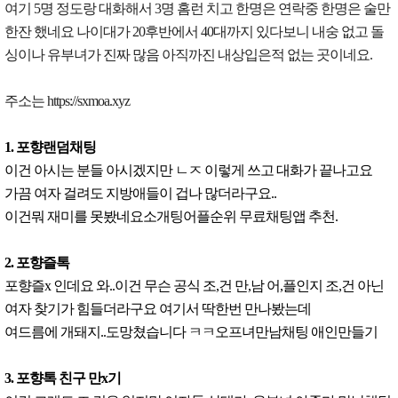
여기 5명 정도랑 대화해서 3명 홈런 치고 한명은 연락중 한명은 술만
한잔 했네요 나이대가 20후반에서 40대까지 있다보니 내숭 없고 돌
싱이나 유부녀가 진짜 많음 아직까진 내상입은적 없는 곳이네요.
주소는 https://sxmoa.xyz
1. 포향랜덤채팅
이건 아시는 분들 아시겠지만 ㄴㅈ 이렇게 쓰고 대화가 끝나고요
가끔 여자 걸려도 지방애들이 겁나 많더라구요..
이건뭐 재미를 못봤네요소개팅어플순위 무료채팅앱 추천.
2. 포향즐톡
포향즐x 인데요 와..이건 무슨 공식 조,건 만,남 어,플인지 조,건 아닌
여자 찾기가 힘들더라구요 여기서 딱한번 만나봤는데
여드름에 개돼지..도망쳤습니다 ㅋㅋ오프녀만남채팅 애인만들기
3. 포향톡 친구 만x기