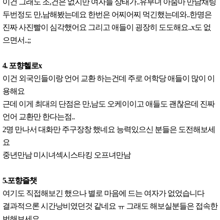
이건 그래도 조,건은 없지만 여자들 상태가..유부녀 아줌마 만남채팅
두번정도 만,남해봤는데요 한번은 어찌어찌 먹긴했는데와..한명은
진짜 사진빨이 심각했어요 그리고 애들이 굉장히 도도해요..x도 없
으면서..;;
4. 포향헬로x
이건 외국인들이랑 언어 교환 하는건데 주로 어학당 애들이 많이 이
용해요
근데 이게 최대의 단점은 만,남도 오케이이고 애들도 괜찮은데 진짜
언어 교환만 한다는점..
2명 만나서 대화만 주구장창 했네요 능력있으신 분들은 도전해보세
요
중년만남 미시녀섹시스타킹 오프녀만남
5.포향즐챗
여기도 직접해보긴 했으나 별로 마음에 드는 여자가 없었습니다
결과적으론 시간낭비였던것 같네요 ㅠ 그래도 해보실분들은 접속한
번해보세요