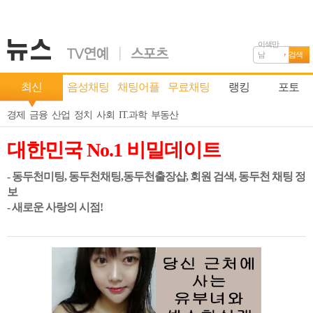
이색만
남
검색
최신
음성채팅
채팅어플
무료채팅
랭킹
포토
경제
금융
산업
정치
사회
IT.과학
부동산
대한민국 No.1 비밀데이트
- 동두천미팅, 동두천채팅,동두천출장샵, 회원 검색, 동두천 채팅 정
보
- 새로운 사랑의 시점!