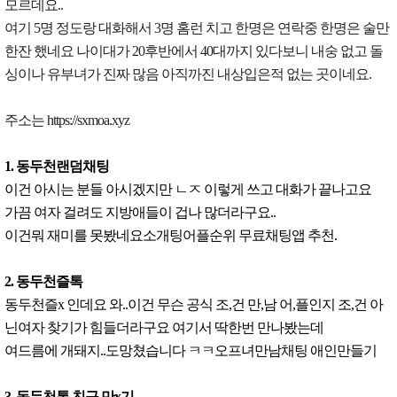
모르데요..
여기 5명 정도랑 대화해서 3명 홈런 치고 한명은 연락중 한명은 술만
한잔 했네요 나이대가 20후반에서 40대까지 있다보니 내숭 없고 돌
싱이나 유부녀가 진짜 많음 아직까진 내상입은적 없는 곳이네요.
주소는 https://sxmoa.xyz
1. 동두천랜덤채팅
이건 아시는 분들 아시겠지만 ㄴㅈ 이렇게 쓰고 대화가 끝나고요
가끔 여자 걸려도 지방애들이 겁나 많더라구요..
이건뭐 재미를 못봤네요소개팅어플순위 무료채팅앱 추천.
2. 동두천즐톡
동두천즐x 인데요 와..이건 무슨 공식 조,건 만,남 어,플인지 조,건 아
닌여자 찾기가 힘들더라구요 여기서 딱한번 만나봤는데
여드름에 개돼지..도망쳤습니다 ㅋㅋ오프녀만남채팅 애인만들기
3. 동두천톡 친구 만x기