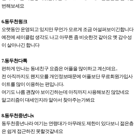
번해보세요
6.동두천윙크
오랫동안 운영되고 있지만 무언가 모르게 조금 어설퍼보이긴합니다
예전에 세이클럽 생각도 나고 아무튼 좀 비슷한것 같아요 옛 감수성
이 살아나긴 합니다
7.동두천다톡
편하게 만나는 동네친구 요즘은 어플을 많이하고 계신데요..
전 아직까지도 왠지모를 개인정보때문에 어플보단 무료회원가입사
이트를 많이 이용하는 편입니다.
여기도 나름 괜찮아 보이긴하는데 아직까지 사용해보진 않았네요
알고리즘이 대세인지라 알아서 찾아주는가봐요
8.동두천중년나x
동두천중년나라 여기는 연령대가 아무래도 제한이 있다보니 젊은층
은 쉽게 접근하진 못할것같네요