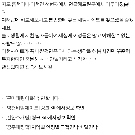
저도 홈런이나 이런건 첫번째에서 언급해드린곳에서 이루어졌습니
다
여러군데 비교해보시고 본인한테 맞는 채팅사이트를 찾으셨음 좋겠
네요
솔로생활에 지친 남자들이여 세상에 이성들은 많고 이해할수 없는
사람도 많다 ㅋㅋㅋㅋ
이런사이트가 꼭 나쁜것만은 아니라는 생각을 해봄 시간만 꾸준히
투자한다면 충분히 ㅅㅍ 만날거라고 생각함 ㅋㅋ
관심있다면 접속해보시길
[구미채팅어플]
추천합니다.
[영천비밀데이트]
링크 Site에서정보 확인
[진안소개팅]
링크 Site에서정보 확인
[공주채팅앱]
지역별 연령별 근접만남 비밀만남