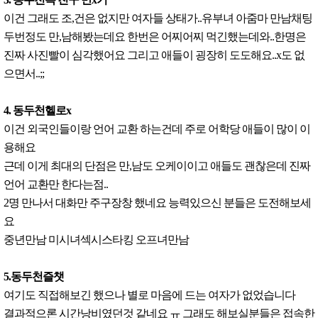
이건 그래도 조,건은 없지만 여자들 상태가..유부녀 아줌마 만남채팅
두번정도 만,남해봤는데요 한번은 어찌어찌 먹긴했는데와..한명은
진짜 사진빨이 심각했어요 그리고 애들이 굉장히 도도해요..x도 없
으면서..;;
4. 동두천헬로x
이건 외국인들이랑 언어 교환 하는건데 주로 어학당 애들이 많이 이
용해요
근데 이게 최대의 단점은 만,남도 오케이이고 애들도 괜찮은데 진짜
언어 교환만 한다는점..
2명 만나서 대화만 주구장창 했네요 능력있으신 분들은 도전해보세
요
중년만남 미시녀섹시스타킹 오프녀만남
5.동두천즐챗
여기도 직접해보긴 했으나 별로 마음에 드는 여자가 없었습니다
결과적으론 시간낭비였던것 같네요 ㅠ 그래도 해보실분들은 접속한