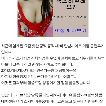
최근에 알게된 요즘 핫한 공떡 꽁떡 세r파 만남사이트 어플 홈런후기
입니다...
여태까지 소개팅앱과 채팅앱을 수없이 설치해보고 지우기를 반복하
다보니 그중에 정말 괜찮은 사이트 추천합니다.
20대30대40대50대 모든연령가능한 채팅앱이구요
마지막 연애한지 2년 누군가를 만나기는 어렵고...
어쨋든 결과부터 말씀드림 성공이지만 정말 힘들었습니다
만남어때.러브식당.달톡.쿨타임.쎄쎄쎄.아미슈.클럽5678.블랙챗 썸
데이챗등 여러 소개팅어플중에 여긴 요즘 뜨고 있는데 사람들이 잘