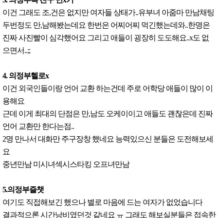
이건 그래도 조,건은 없지만 여자들 상태가..유부녀 아줌마 만남채팅
두번정도 만,남해봤는데요 한번은 어찌어찌 먹긴했는데와..한명은
진짜 사진빨이 심각했어요 그리고 애들이 굉장히 도도해요..x도 없
으면서..;;
4. 의정부헬로x
이건 외국인들이랑 언어 교환 하는건데 주로 어학당 애들이 많이 이
용해요
근데 이게 최대의 단점은 만,남도 오케이이고 애들도 괜찮은데 진짜
언어 교환만 한다는점..
2명 만나서 대화만 주구장창 했네요 능력있으신 분들은 도전해보세
요
중년만남 미시녀섹시스타킹 오프녀만남
5.의정부즐챗
여기도 직접해보긴 했으나 별로 마음에 드는 여자가 없었습니다
결과적으론 시간낭비였던것 같네요 ㅠ 그래도 해보실분들은 접속한