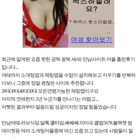
최근에 알게된 요즘 핫한 공떡 꽁떡 세r파 만남사이트 어플 홈런후기
입니다...
여태까지 소개팅앱과 채팅앱을 수없이 설치해보고 지우기를 반복하
다보니 그중에 정말 괜찮은 사이트 추천합니다.
20대30대40대50대 모든연령가능한 채팅앱이구요
마지막 연애한지 2년 누군가를 만나기는 어렵고...
어쨋든 결과부터 말씀드림 성공이지만 정말 힘들었습니다
만남어때.러브식당.달톡.쿨타임.쎄쎄쎄.아미슈.클럽5678.블랙챗 썸
데이챗등 여러 소개팅어플중에 여긴 요즘 뜨고 있는데 사람들이 잘