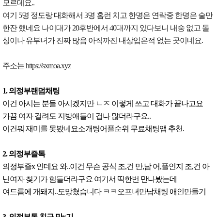
모르데요..
여기 5명 정도랑 대화해서 3명 홈런 치고 한명은 연락중 한명은 술만
한잔 했네요 나이대가 20후반에서 40대까지 있다보니 내숭 없고 돌
싱이나 유부녀가 진짜 많음 아직까진 내상입은적 없는 곳이네요.
주소는 https://sxmoa.xyz
1. 의정부랜덤채팅
이건 아시는 분들 아시겠지만 ㄴㅈ 이렇게 쓰고 대화가 끝나고요
가끔 여자 걸려도 지방애들이 겁나 많더라구요..
이건뭐 재미를 못봤네요소개팅어플순위 무료채팅앱 추천.
2. 의정부즐톡
의정부즐x 인데요 와..이건 무슨 공식 조,건 만,남 어,플인지 조,건 아
닌여자 찾기가 힘들더라구요 여기서 딱한번 만나봤는데
여드름에 개돼지..도망쳤습니다 ㅋㅋ오프녀만남채팅 애인만들기
3. 의정부톡 친구 만x기