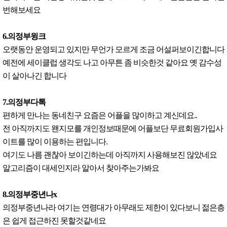
번해보세요
6.의정부윙크
오랫동안 운영되고 있지만 무언가 모르게 조금 어설퍼보이긴합니다
예전에 세이클럽 생각도 나고 아무튼 좀 비슷한것 같아요 옛 감수성
이 살아나긴 합니다
7.의정부다톡
편하게 만나는 동네친구 요즘은 어플을 많이하고 계신데요..
전 아직까지도 왠지모를 개인정보때문에 어플보단 무료회원가입사
이트를 많이 이용하는 편입니다.
여기도 나름 괜찮아 보이긴하는데 아직까지 사용해보진 않았네요
알고리즘이 대세인지라 알아서 찾아주는가봐요
8.의정부중년나x
의정부중년나라 여기는 연령대가 아무래도 제한이 있다보니 젊은층
은 쉽게 접근하진 못할것같네요