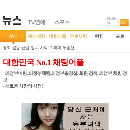
이색만
남
검색
최신
음성채팅
채팅어플
무료채팅
랭킹
포토
경제
금융
산업
정치
사회
IT.과학
부동산
대한민국 No.1 채팅어플
- 의정부미팅, 의정부채팅,의정부출장샵, 회원 검색, 의정부 채팅 정
보
- 새로운 사랑의 시점!