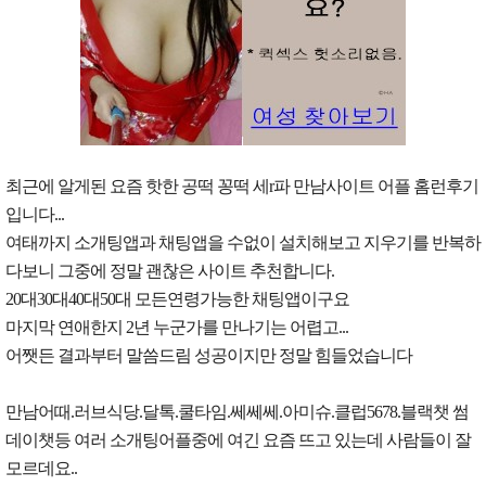
최근에 알게된 요즘 핫한 공떡 꽁떡 세r파 만남사이트 어플 홈런후기
입니다...
여태까지 소개팅앱과 채팅앱을 수없이 설치해보고 지우기를 반복하
다보니 그중에 정말 괜찮은 사이트 추천합니다.
20대30대40대50대 모든연령가능한 채팅앱이구요
마지막 연애한지 2년 누군가를 만나기는 어렵고...
어쨋든 결과부터 말씀드림 성공이지만 정말 힘들었습니다
만남어때.러브식당.달톡.쿨타임.쎄쎄쎄.아미슈.클럽5678.블랙챗 썸
데이챗등 여러 소개팅어플중에 여긴 요즘 뜨고 있는데 사람들이 잘
모르데요..