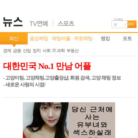
이색만
남
검색
최신
음성채팅
채팅어플
무료채팅
랭킹
포토
경제
금융
산업
정치
사회
IT.과학
부동산
대한민국 No.1 만남 어플
- 고양미팅, 고양채팅,고양출장샵, 회원 검색, 고양 채팅 정보
- 새로운 사랑의 시점!