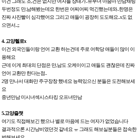
이건 그래도 조,건은 없지만 여자들 상태가..유부녀 아줌마 만남채팅
두번정도 만,남해봤는데요 한번은 어찌어찌 먹긴했는데와..한명은
진짜 사진빨이 심각했어요 그리고 애들이 굉장히 도도해요..x도 없
으면서..;;
4. 고양헬로x
이건 외국인들이랑 언어 교환 하는건데 주로 어학당 애들이 많이 이
용해요
근데 이게 최대의 단점은 만,남도 오케이이고 애들도 괜찮은데 진짜
언어 교환만 한다는점..
2명 만나서 대화만 주구장창 했네요 능력있으신 분들은 도전해보세
요
중년만남 미시녀섹시스타킹 오프녀만남
5.고양즐챗
여기도 직접해보긴 했으나 별로 마음에 드는 여자가 없었습니다
결과적으론 시간낭비였던것 같네요 ㅠ 그래도 해보실분들은 접속한
번해보세요