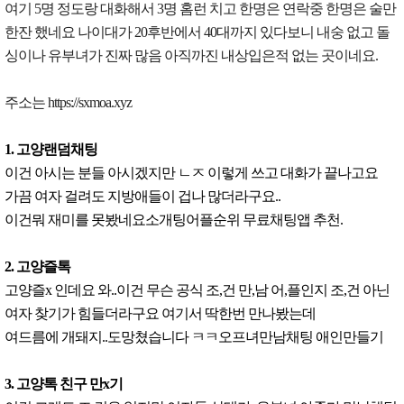
여기 5명 정도랑 대화해서 3명 홈런 치고 한명은 연락중 한명은 술만
한잔 했네요 나이대가 20후반에서 40대까지 있다보니 내숭 없고 돌
싱이나 유부녀가 진짜 많음 아직까진 내상입은적 없는 곳이네요.
주소는 https://sxmoa.xyz
1. 고양랜덤채팅
이건 아시는 분들 아시겠지만 ㄴㅈ 이렇게 쓰고 대화가 끝나고요
가끔 여자 걸려도 지방애들이 겁나 많더라구요..
이건뭐 재미를 못봤네요소개팅어플순위 무료채팅앱 추천.
2. 고양즐톡
고양즐x 인데요 와..이건 무슨 공식 조,건 만,남 어,플인지 조,건 아닌
여자 찾기가 힘들더라구요 여기서 딱한번 만나봤는데
여드름에 개돼지..도망쳤습니다 ㅋㅋ오프녀만남채팅 애인만들기
3. 고양톡 친구 만x기